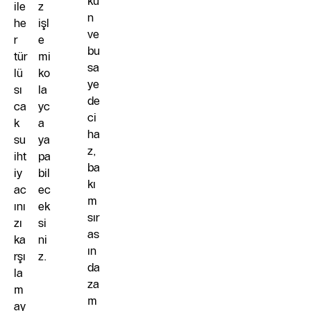
kü
ile
z
n
he
işl
ve
r
e
bu
tür
mi
sa
lü
ko
ye
sı
la
de
ca
yc
ci
k
a
ha
su
ya
z,
iht
pa
ba
iy
bil
kı
ac
ec
m
ını
ek
sır
zı
si
as
ka
ni
ın
rşı
z.
da
la
za
m
m
ay