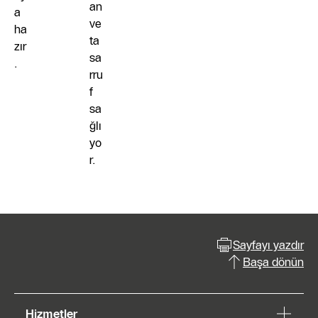
an
a
ve
ha
ta
zır
sa
.
rru
f
sa
ğlı
yo
r.
Sayfayı yazdır
Başa dönün
Hizmetler