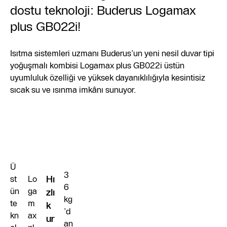
dostu teknoloji: Buderus Logamax
plus GB022i!
Isıtma sistemleri uzmanı Buderus’un yeni nesil duvar tipi
yoğuşmalı kombisi Logamax plus GB022i üstün
uyumluluk özelliği ve yüksek dayanıklılığıyla kesintisiz
sıcak su ve ısınma imkânı sunuyor.
Ü
3
st
Lo
Hı
6
ün
ga
zlı
kg
te
m
k
’d
kn
ax
ur
an