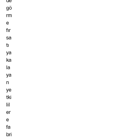
de
gö
rm
e
fır
sa
tı
ya
ka
la
ya
n
ye
tki
lil
er
e
fa
bri