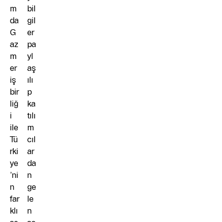
m
bil
da
gil
G
er
az
pa
m
yl
er
aş
iş
ılı
bir
p
liğ
ka
i
tılı
ile
m
Tü
cıl
rki
ar
ye
da
’ni
n
n
ge
far
le
klı
n