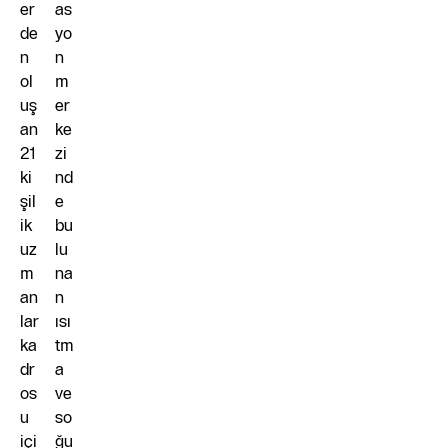
er
as
de
yo
n
n
ol
m
uş
er
an
ke
21
zi
ki
nd
şil
e
ik
bu
uz
lu
m
na
an
n
lar
ısı
ka
tm
dr
a
os
ve
u
so
içi
ğu