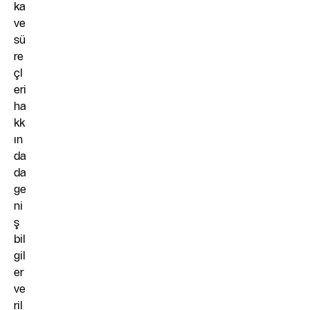
ka
ve
sü
re
çl
eri
ha
kk
ın
da
da
ge
ni
ş
bil
gil
er
ve
ril