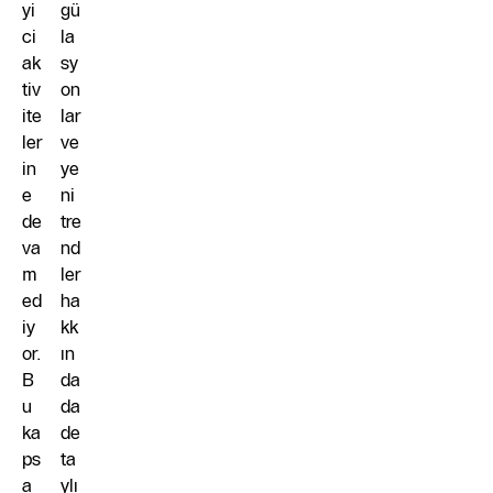
yi
gü
ci
la
ak
sy
tiv
on
ite
lar
ler
ve
in
ye
e
ni
de
tre
va
nd
m
ler
ed
ha
iy
kk
or.
ın
B
da
u
da
ka
de
ps
ta
a
ylı