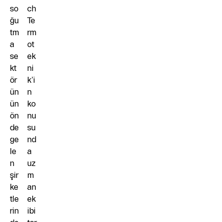
so
ch
ğu
Te
tm
rm
a
ot
se
ek
kt
ni
ör
k’i
ün
n
ün
ko
ön
nu
de
su
ge
nd
le
a
n
uz
şir
m
ke
an
tle
ek
rin
ibi