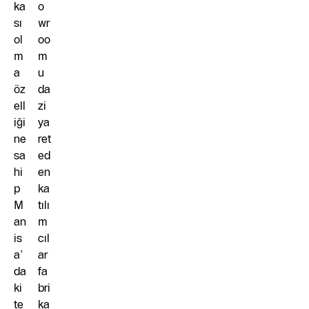
ka
o
sı
wr
ol
oo
m
m
a
u
öz
da
ell
zi
iği
ya
ne
ret
sa
ed
hi
en
p
ka
M
tılı
an
m
is
cıl
a’
ar
da
fa
ki
bri
te
ka