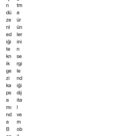
n
tm
dü
a
ze
ür
nl
ün
ed
ler
iği
ini
te
n
kn
se
ik
rgi
ge
le
zi
nd
ka
iği
ps
dij
a
ita
mı
l
nd
ve
a
m
B
ob