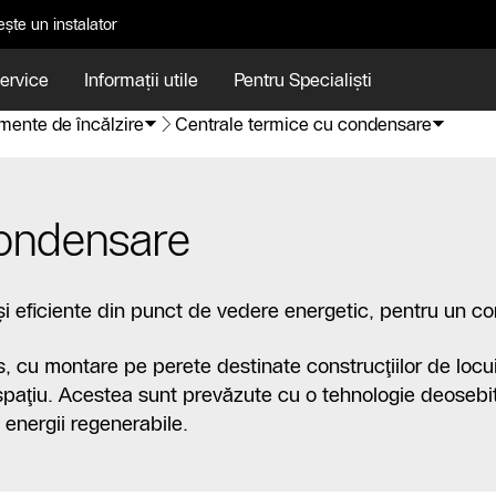
ște un instalator
Service
Informații utile
Pentru Specialiști
mente de încălzire
Centrale termice cu condensare
condensare
 eficiente din punct de vedere energetic, pentru un con
 cu montare pe perete destinate construcţiilor de locuin
spaţiu. Acestea sunt prevăzute cu o tehnologie deosebit
energii regenerabile.