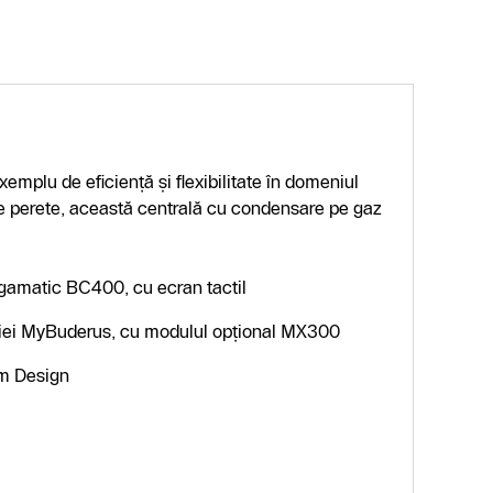
mplu de eficiență și flexibilitate în domeniul
pe perete, această centrală cu condensare pe gaz
ogamatic BC400, cu ecran tactil
icaţiei MyBuderus, cu modulul opțional MX300
um Design