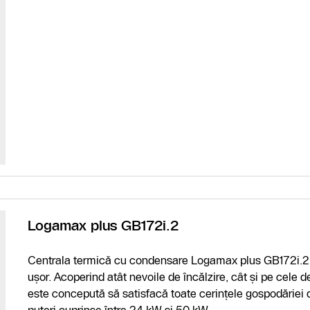
Logamax plus GB172i.2
Centrala termică cu condensare Logamax plus GB172i.2 es
ușor. Acoperind atât nevoile de încălzire, cât și pe cel
este concepută să satisfacă toate cerințele gospodăriei dvs
puteri cuprinse între 24 kW și 50 kW.