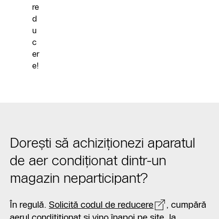
re
d
u
c
er
e!
Dorești să achiziționezi aparatul
de aer condiționat dintr-un
magazin neparticipant?
În regulă.
Solicită codul de reducere
, cumpără
aerul conditiționat și vino înapoi pe site, la