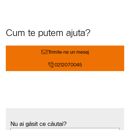
Cum te putem ajuta?
Trimite-ne un mesaj
0212070045
Nu ai găsit ce căutai?