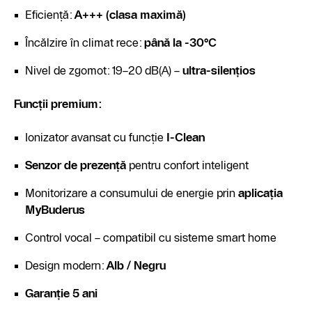
Eficiență:
A+++ (clasa maximă)
Încălzire în climat rece:
până la -30°C
Nivel de zgomot: 19–20 dB(A) –
ultra-silențios
Funcții premium
:
Ionizator avansat cu funcție
I-Clean
Senzor de prezență
pentru confort inteligent
Monitorizare a consumului de energie prin
aplicația
MyBuderus
Control vocal – compatibil cu sisteme smart home
Design modern:
Alb / Negru
Garanție 5 ani