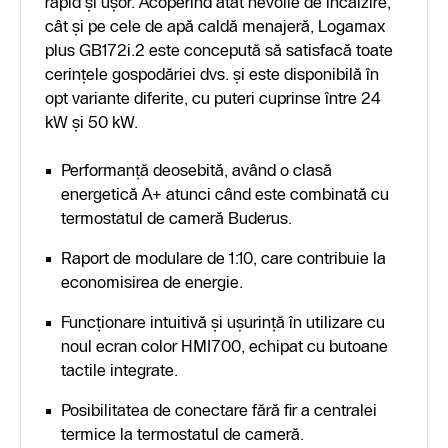
rapid și ușor. Acoperind atât nevoile de încălzire,
cât și pe cele de apă caldă menajeră, Logamax
plus GB172i.2 este concepută să satisfacă toate
cerințele gospodăriei dvs. și este disponibilă în
opt variante diferite, cu puteri cuprinse între 24
kW și 50 kW.
Performanță deosebită, având o clasă
energetică A+ atunci când este combinată cu
termostatul de cameră Buderus.
Raport de modulare de 1:10, care contribuie la
economisirea de energie.
Funcționare intuitivă și ușurință în utilizare cu
noul ecran color HMI700, echipat cu butoane
tactile integrate.
Posibilitatea de conectare fără fir a centralei
termice la termostatul de cameră.