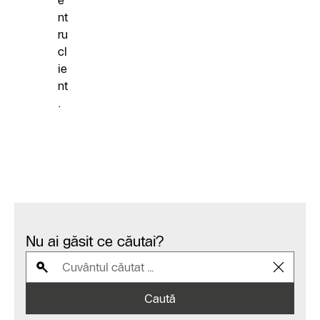
e
nt
ru
cl
ie
nt
.
Nu ai găsit ce căutai?
Caută