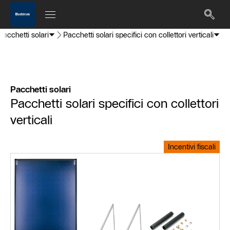
Pacchetti solari
Pacchetti solari specifici con collettori verticali
Pacchetti solari
Pacchetti solari specifici con collettori
verticali
Incentivi fiscali