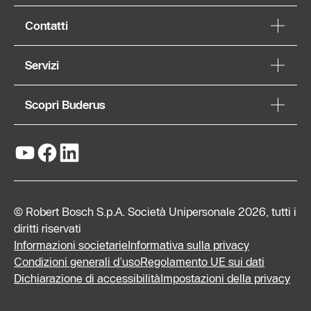
Contatti
Servizi
Scopri Buderus
© Robert Bosch S.p.A. Società Unipersonale 2026, tutti i
diritti riservati
Informazioni societarie
Informativa sulla privacy
Condizioni generali d’uso
Regolamento UE sui dati
Richiedi
Dichiarazione di accessibilità
Impostazioni della privacy
preventivo