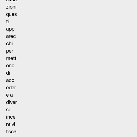
zioni
ques
ti
app
arec
chi
per
mett
ono
di
acc
eder
e a
diver
si
ince
ntivi
fisca