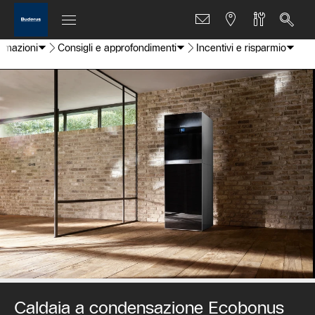
ormazioni
Consigli e approfondimenti
Incentivi e risparmio
Caldaia a condensazione Ecobonus