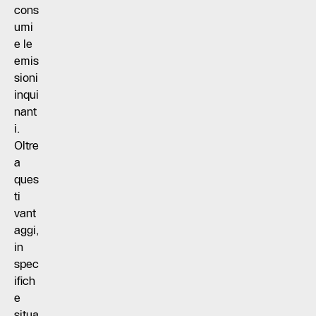
cons
umi
e le
emis
sioni
inqui
nant
i.
Oltre
a
ques
ti
vant
aggi,
in
spec
ifich
e
situa