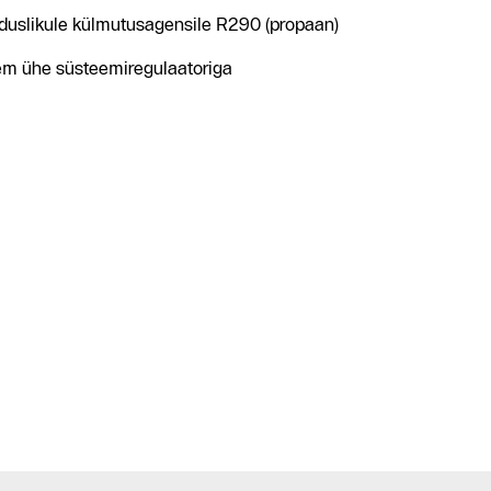
ooduslikule külmutusagensile R290 (propaan)
em ühe süsteemiregulaatoriga