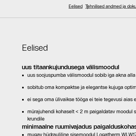
Eelised
Tehnilised andmed ja do
Eelised
uus titaankujundusega välismoodul
uus soojuspumba välismoodul sobib iga akna alla
sobitub oma kompaktse ja elegantse kujuga opti
ei sega oma ülivaikse tööga ei teie tegevusi aias
mürajuhendi kohaselt < 2 m paigaldatav moodul s
krundile
minimaalne ruumivajadus paigalduskoha
mugav hüdrauliline sisemoodul Logatherm WLW176