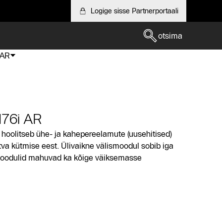
Logige sisse Partnerportaali
otsima
 AR
76i AR
oolitseb ühe- ja kahepereelamute (uusehitised)
va kütmise eest. Ülivaikne välismoodul sobib iga
moodulid mahuvad ka kõige väiksemasse