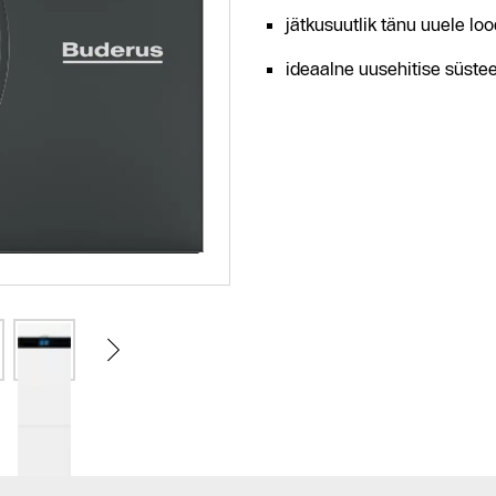
jätkusuutlik tänu uuele l
ideaalne uusehitise süste