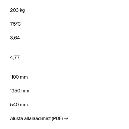
203 kg
75°C
3,64
4,77
1100 mm
1350 mm
540 mm
Alusta allalaadimist (PDF)