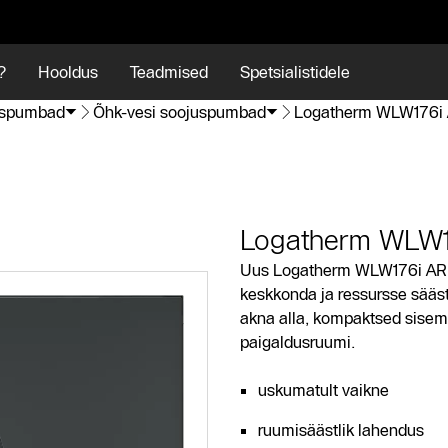
?
Hooldus
Teadmised
Spetsialistidele
uspumbad
Õhk-vesi soojuspumbad
Logatherm WLW176i
Logatherm WLW1
Uus Logatherm WLW176i AR h
keskkonda ja ressursse sääst
akna alla, kompaktsed sise
paigaldusruumi.
uskumatult vaikne
ruumisäästlik lahendus