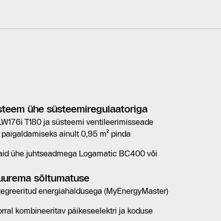
üsteem ühe süsteemiregulaatoriga
176i T180 ja süsteemi ventileerimisseade
paigaldamiseks ainult 0,95 m² pinda
vaid ühe juhtseadmega Logamatic BC400 või
suurema sõltumatuse
ntegreeritud energiahaldusega (MyEnergyMaster)
rral kombineeritav päikeseelektri ja koduse