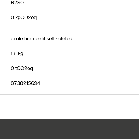
R290
0 kgCO2eq
ei ole hermeetiliselt suletud
1,6 kg
0 tCO2eq
8738215694