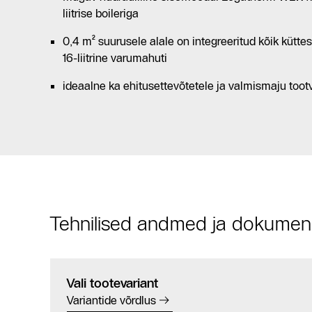
liitrise boileriga
0,4 m² suurusele alale on integreeritud kõik küt
16-liitrine varumahuti
ideaalne ka ehitusettevõtetele ja valmismaju toot
Tehnilised andmed ja dokumen
Vali tootevariant
Variantide võrdlus