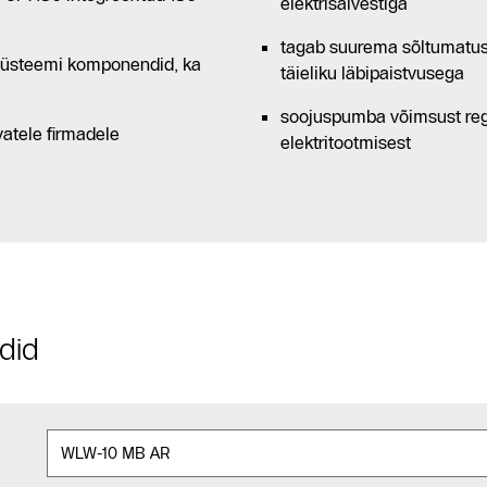
elektrisalvestiga
tagab suurema sõltumatuse
tesüsteemi komponendid, ka
täieliku läbipaistvusega
soojuspumba võimsust regu
vatele firmadele
elektritootmisest
did