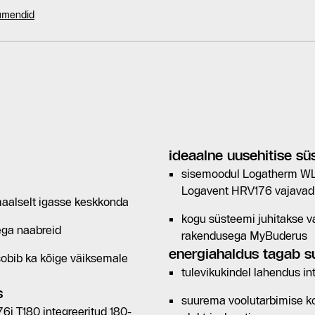
kumendid
ideaalne uusehitise s
sisemoodul Logatherm WLW
Logavent HRV176 vajavad 
maalselt igasse keskkonda
kogu süsteemi juhitakse 
 ega naabreid
rakendusega MyBuderus
energiahaldus tagab 
obib ka kõige väiksemale
tulevikukindel lahendus i
s
suurema voolutarbimise ko
i T180 integreeritud 180-