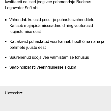
kvaliteedi eelised joogivee pehmendaja Buderus
Logawater Soft abil.
Vähendab kulusid pesu- ja puhastusvahenditele.
Kaitseb majapidamisseadmeid ning veetorusid
lubjastumise eest
Katlakivist puhastatud vesi kannab hoolt õrna naha ja
pehmete juuste eest
Suurenenud sooja vee valmistamise tõhusus
Saab hõlpsasti veeringlusesse siduda
Ülevaade