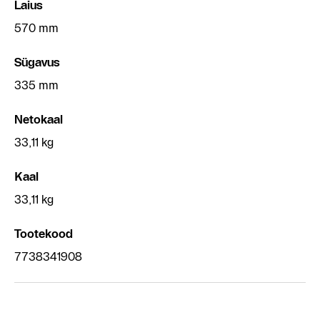
Laius
570 mm
Sügavus
335 mm
Netokaal
33,11 kg
Kaal
33,11 kg
Tootekood
7738341908