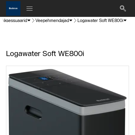
Aksessuaarid
Veepehmendajad
Logawater Soft WE800i
Logawater Soft WE800i