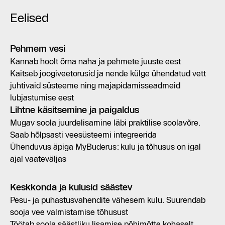
Eelised
Pehmem vesi
Kannab hoolt õrna naha ja pehmete juuste eest
Kaitseb joogiveetorusid ja nende külge ühendatud vett
juhtivaid süsteeme ning majapidamisseadmeid
lubjastumise eest
Lihtne käsitsemine ja paigaldus
Mugav soola juurdelisamine läbi praktilise soolavõre.
Saab hõlpsasti veesüsteemi integreerida
Ühenduvus äpiga MyBuderus: kulu ja tõhusus on igal
ajal vaateväljas
Keskkonda ja kulusid säästev
Pesu- ja puhastusvahendite vähesem kulu. Suurendab
sooja vee valmistamise tõhusust
Töötab soola säästliku lisamise põhimõtte kohaselt