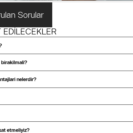
rulan Sorular
T EDİLECEKLER
?
 birakilmali?
tajlari nelerdir?
kat etmeliyiz?