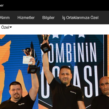
ner
Alırım
Hizmetler
Bilgiler
İş Ortaklarımıza Özel
a Özel