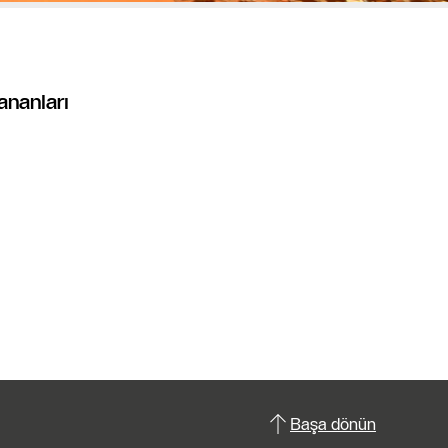
ananları
Başa dönün