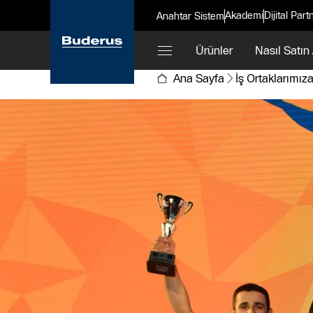
Akademi
Dijital Part
Anahtar Sistem
Ürünler
Nasıl Satın 
Ana Sayfa
İş Ortaklarımız