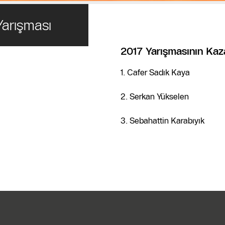
Yarışması
2017 Yarışmasının Kaz
Buderus Star
1. Cafer Sadık Kaya
Club Müşteri
Hizmetleri
2. Serkan Yükselen
İletişim
3. Sebahattin Karabıyık
Formu
Buderus
Toptancıları
Buderus
Star Club