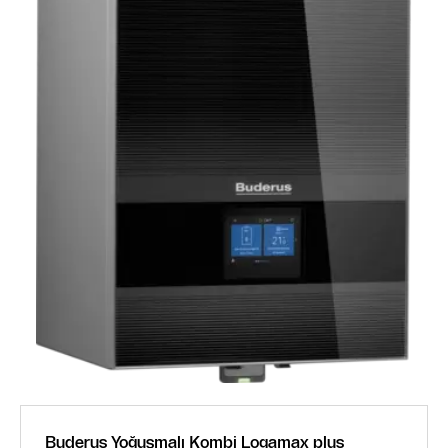
Buderus Yoğuşmalı Kombi Logamax plus