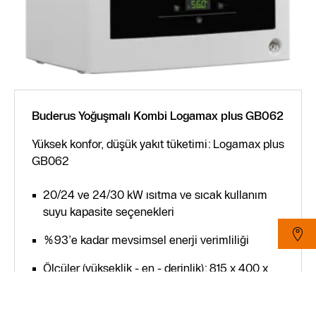
Buderus Yoğuşmalı Kombi Logamax plus GB062
Yüksek konfor, düşük yakıt tüketimi: Logamax plus
GB062
20/24 ve 24/30 kW ısıtma ve sıcak kullanım
suyu kapasite seçenekleri
%93’e kadar mevsimsel enerji verimliliği
Ölçüler (yükseklik - en - derinlik): 815 x 400 x
300 mm
Sessiz calışma (≤47 dB(A))