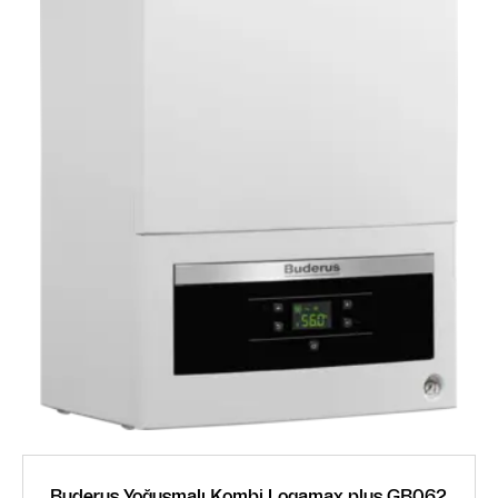
Buderus Yoğuşmalı Kombi Logamax plus GB062