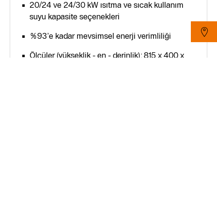
20/24 ve 24/30 kW ısıtma ve sıcak kullanım
suyu kapasite seçenekleri
%93’e kadar mevsimsel enerji verimliliği
Ölçüler (yükseklik - en - derinlik): 815 x 400 x
300 mm
Sessiz calışma (≤47 dB(A))
Ürünü inceleyin
Sayfayı yazdır
Başa dönün