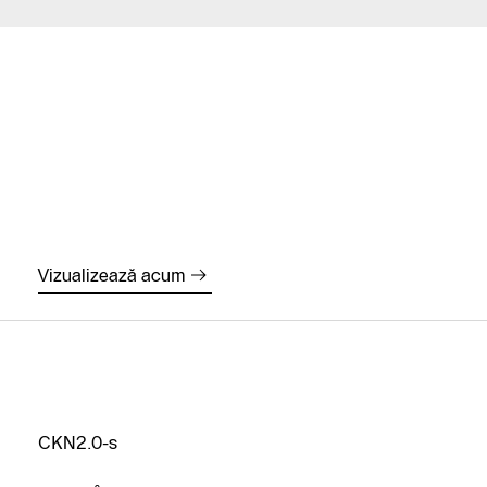
Service și
mentenanță
Trimite-ne un
mesaj
Contacteză-
ne
Vizualizează acum
Caută un
instalator
CKN2.0-s