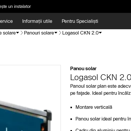
ște un instalator
Service
Informații utile
Pentru Specialiști
e solare
Panouri solare
Logasol CKN 2.0
Panou solar
Logasol CKN 2.
Panoul solar plan este adec
pe faţade. Ideal pentru încălz
Montare verticală
Panou solar ideal pentru în
Cadru din aluminiu pentru