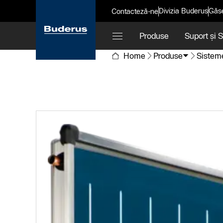
Divizia Buderus
Găse
Contacteză-ne
Produse
Suport și 
Home
Produse
Sistem