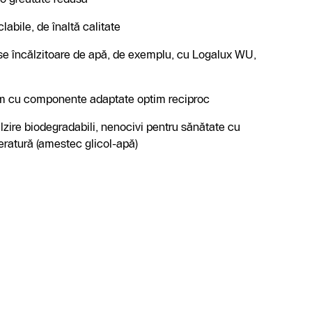
labile, de înaltă calitate
rse încălzitoare de apă, de exemplu, cu Logalux WU,
em cu componente adaptate optim reciproc
ălzire biodegradabili, nenocivi pentru sănătate cu
peratură (amestec glicol-apă)