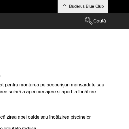
Buderus Blue Club
Caută
0
vat pentru montarea pe acoperişuri mansardate sau
irea solară a apei menajere şi aport la încălzire.
călzirea apei calde sau încălzirea piscinelor
 o greutate redusă