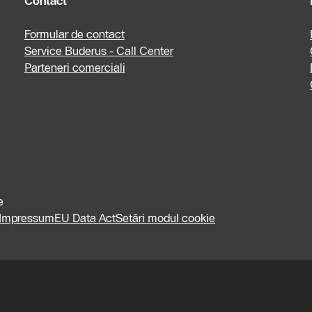
Contact
Formular de contact
Service Buderus - Call Center
Parteneri comerciali
e
Impressum
EU Data Act
Setări modul cookie