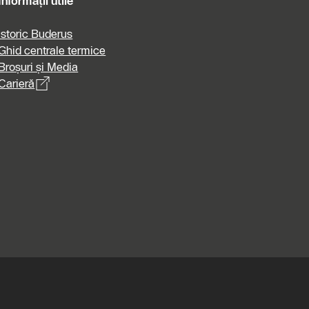
Informații utile
Istoric Buderus
Ghid centrale termice
Broșuri și Media
Carieră