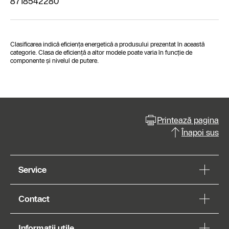
8718542280
Clasificarea indică eficiența energetică a produsului prezentat în această
categorie. Clasa de eficiență a altor modele poate varia în funcție de
componente și nivelul de putere.
Printează pagina
Înapoi sus
Service
Contact
Informații utile