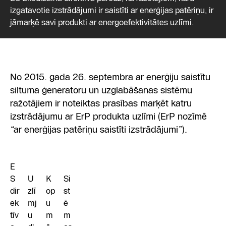
izgatavotie izstrādājumi ir saistīti ar enerģijas patēriņu, ir
jāmarķē savi produkti ar energoefektivitātes uzlīmi.
No 2015. gada 26. septembra ar enerģiju saistītu
siltuma ģeneratoru un uzglabāšanas sistēmu
ražotājiem ir noteiktas prasības marķēt katru
izstrādājumu ar ErP produkta uzlīmi (ErP nozīmē
“ar enerģijas patēriņu saistīti izstrādājumi”).
E
S
U
K
Si
dir
zlī
op
st
ek
mj
u
ē
tīv
u
m
m