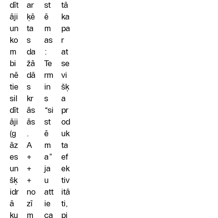
dīt
ar
st
tā
āji
ķē
ē
ka
un
ta
m
pa
ko
s
as
r
m
da
:
at
bi
žā
Te
se
nē
dā
rm
vi
tie
s
in
šķ
sil
kr
s
a
dīt
ās
“si
pr
āji
ās
st
od
(g
.
ē
uk
āz
A
m
ta
es
+
a”
ef
un
+
ja
ek
šķ
+
u
tiv
idr
no
att
itā
ā
zī
ie
ti,
ku
m
ca
pi