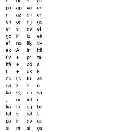
a
di
ā
as
pa
ap
va
en
r
az
dlī
er
en
on
nij
go
er
s
as
ef
go
ir
iz
ek
ef
no
šķ
tiv
ek
A
ir
itā
tiv
+
pr
te
itā
+
od
s
ti
+
uk
kl
no
līd
tu
as
sa
z
s
e
ka
G,
un
va
,
un
int
r
ka
tā
eg
bū
tel
s
rēt
t
pu
ir
ās
au
sil
m
si
gs