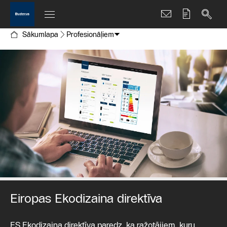
Sākumlapa
Profesionāļiem
Eiropas Ekodizaina direktīva
ES Ekodizaina direktīva paredz, ka ražotājiem, kuru