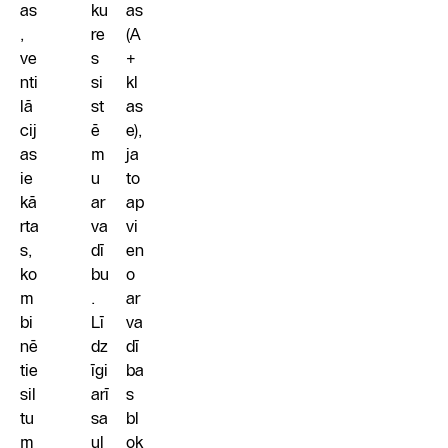
as
ku
as
,
re
(A
ve
s
+
nti
si
kl
lā
st
as
cij
ē
e),
as
m
ja
ie
u
to
kā
ar
ap
rta
va
vi
s,
dī
en
ko
bu
o
m
.
ar
bi
Lī
va
nē
dz
dī
tie
īgi
ba
sil
arī
s
tu
sa
bl
m
ul
ok