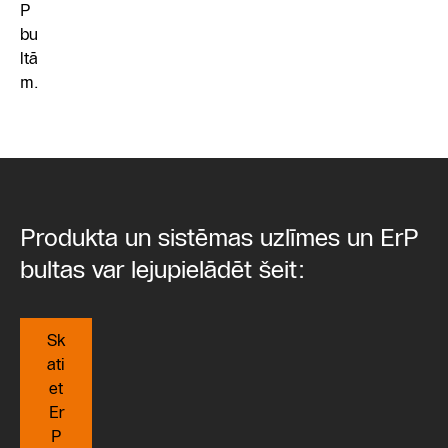
P
bu
ltā
m.
Produkta un sistēmas uzlīmes un ErP
bultas var lejupielādēt šeit:
Sk
ati
et
Er
P