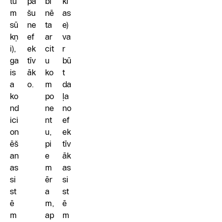
tu
pa
bi
kl
m
šu
nē
as
sū
ne
ta
e)
kņ
ef
ar
va
i),
ek
cit
r
ga
tīv
u
bū
is
āk
ko
t
a
o.
m
da
ko
po
ļa
nd
ne
no
ici
nt
ef
on
u,
ek
ēš
pi
tīv
an
e
āk
as
m
as
si
ēr
si
st
a
st
ē
m,
ē
m
ap
m