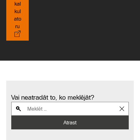
kal
kul
ato
ru
Vai neatradāt to, ko meklējāt?
Atrast