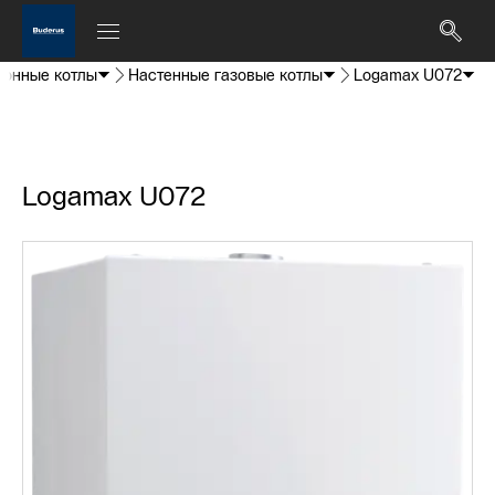
ионные котлы
Настенные газовые котлы
Logamax U072
Logamax U072