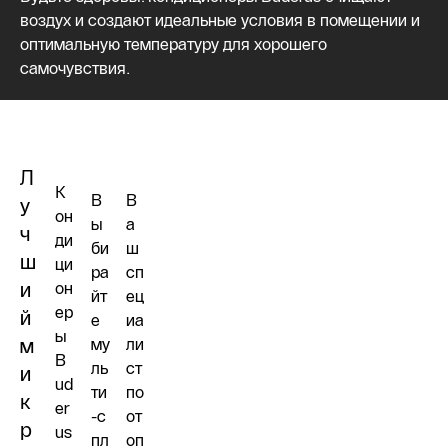
воздух и создают идеальные условия в помещении и
оптимальную температуру для хорошего
самочувствия.
Л
К
В
В
у
он
ы
а
ч
ди
би
ш
ш
ци
ра
сп
и
он
йт
ец
ер
й
е
иа
ы
м
му
ли
B
ль
ст
и
ud
ти
по
к
er
-с
от
р
us
пл
оп