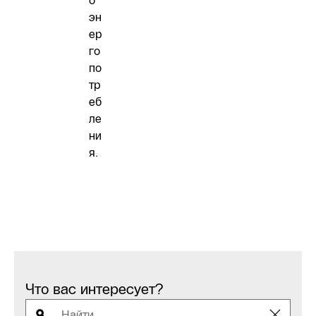
о
эн
ер
го
по
тр
еб
ле
ни
я.
Что вас интересует?