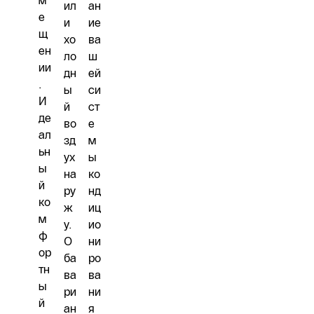
м
ил
ан
е
и
ие
щ
хо
ва
ен
ло
ш
ии
дн
ей
.
ы
си
И
й
ст
де
во
е
ал
зд
м
ьн
ух
ы
ы
на
ко
й
ру
нд
ко
ж
иц
м
у.
ио
ф
О
ни
ор
ба
ро
тн
ва
ва
ы
ри
ни
й
ан
я