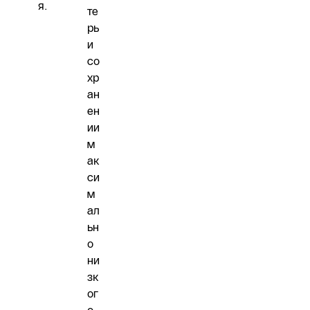
я.
те
рь
и
со
хр
ан
ен
ии
м
ак
си
м
ал
ьн
о
ни
зк
ог