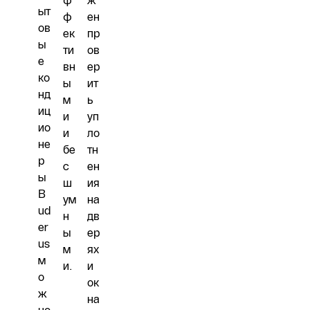
ф
ж
ыт
ф
ен
ов
ек
пр
ы
ти
ов
е
вн
ер
ко
ы
ит
нд
м
ь
иц
и
уп
ио
и
ло
не
бе
тн
р
с
ен
ы
ш
ия
B
ум
на
ud
н
дв
er
ы
ер
us
м
ях
м
и.
и
о
ок
ж
на