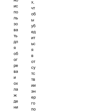
но
х,
ис
чт
по
об
ль
ы
зо
уб
ва
ед
ть
ит
дл
ьс
я
я
об
в
ог
от
ре
су
ва
тс
и
тв
ох
ии
ла
эн
ж
ер
де
го
ни
по