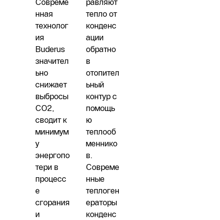
Совреме
равляют
нная
тепло от
технолог
конденс
ия
ации
Buderus
обратно
значител
в
ьно
отопител
снижает
ьный
выбросы
контур с
CO2,
помощь
сводит к
ю
минимум
теплооб
у
меннико
энергопо
в.
тери в
Совреме
процесс
нные
е
теплоген
сгорания
ераторы
и
конденс