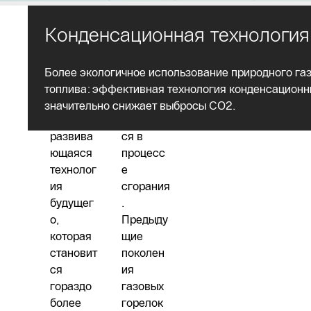
Конденсационная технология
Обогрев
Более экологичное использование природного газ
природн
Водяной
топлива: эффективная технология конденсационн
ым газом
пар
значительно снижает выбросы CO2.
–
образует
развива
ся в
ющаяся
процесс
технолог
е
ия
сгорания
будущег
.
о,
Предыду
которая
щие
становит
поколен
ся
ия
гораздо
газовых
более
горелок