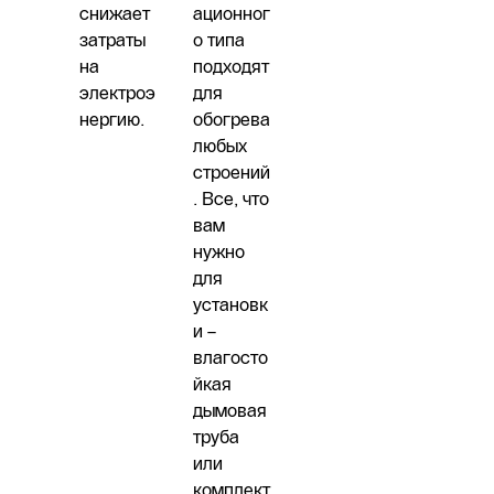
снижает
ационног
затраты
о типа
на
подходят
электроэ
для
нергию.
обогрева
любых
строений
. Все, что
вам
нужно
для
установк
и –
влагосто
йкая
дымовая
труба
или
комплект