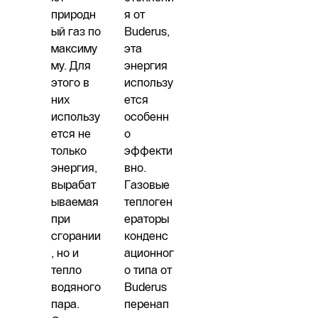
природн
я от
ый газ по
Buderus,
максиму
эта
му. Для
энергия
этого в
использу
них
ется
использу
особенн
ется не
о
только
эффекти
энергия,
вно.
вырабат
Газовые
ываемая
теплоген
при
ераторы
сгорании
конденс
, но и
ационног
тепло
о типа от
водяного
Buderus
пара.
перенап