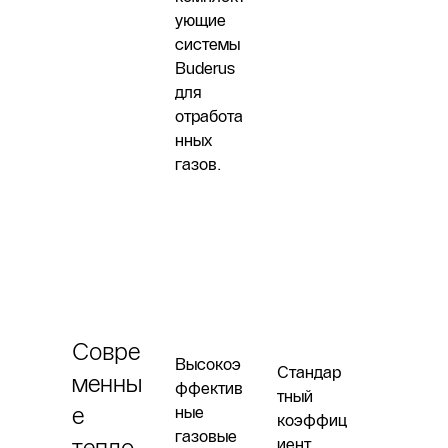
ующие
системы
Buderus
для
отработа
нных
газов.
Совре
Высокоэ
Стандар
менны
ффектив
тный
е
ные
коэффиц
газовые
тепло
иент