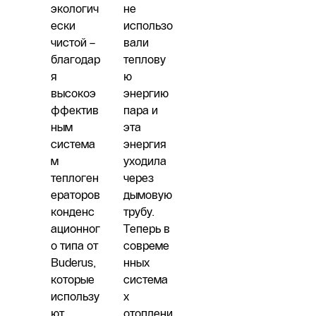
экологич
не
ески
использо
чистой –
вали
благодар
теплову
я
ю
высокоэ
энергию
ффектив
пара и
ным
эта
система
энергия
м
уходила
теплоген
через
ераторов
дымовую
конденс
трубу.
ационног
Теперь в
о типа от
совреме
Buderus,
нных
которые
система
использу
х
ют
отоплени