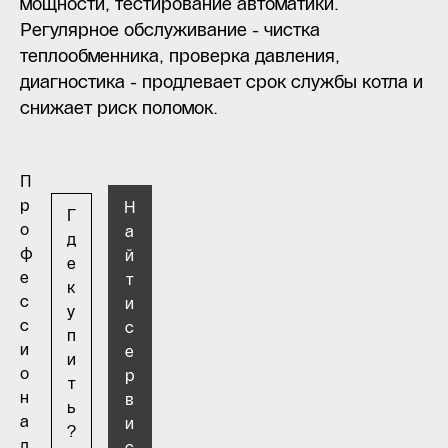
мощности, тестирование автоматики.
Регулярное обслуживание - чистка
теплообменника, проверка давления,
диагностика - продлевает срок службы котла и
снижает риск поломок.
П
р
Н
Г
о
а
д
ф
й
е
е
т
к
с
и
у
с
с
п
и
е
и
о
р
т
н
в
ь
а
и
?
л
с