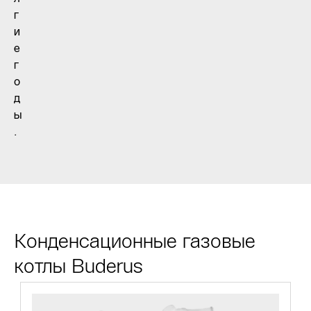
г
и
е
г
о
д
ы
.
Конденсационные газовые
котлы Buderus