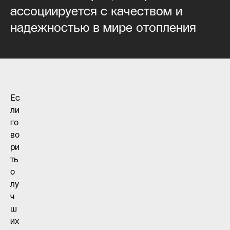
ассоциируется с качеством и
надежностью в мире отопления
Ес
ли
го
во
ри
ть
о
лу
ч
ш
их