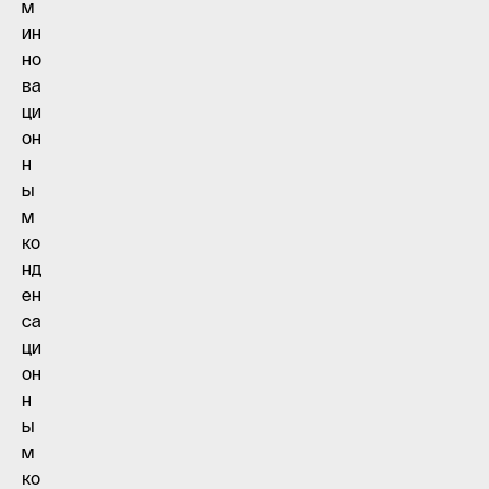
м
ин
но
ва
ци
он
н
ы
м
ко
нд
ен
са
ци
он
н
ы
м
ко