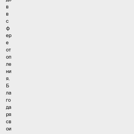
в
в
с
ф
ер
е
от
оп
ле
ни
я.
Б
ла
го
да
ря
св
ои