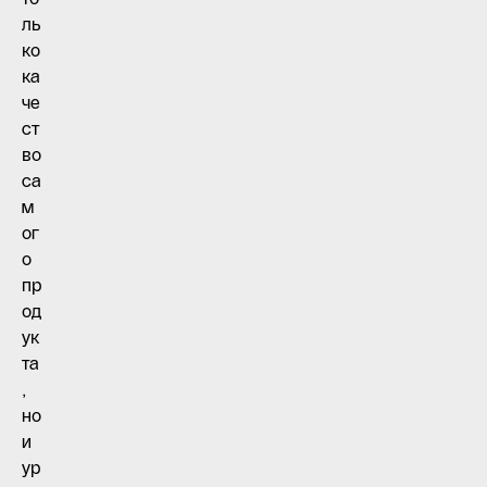
ль
ко
ка
че
ст
во
са
м
ог
о
пр
од
ук
та
,
но
и
ур