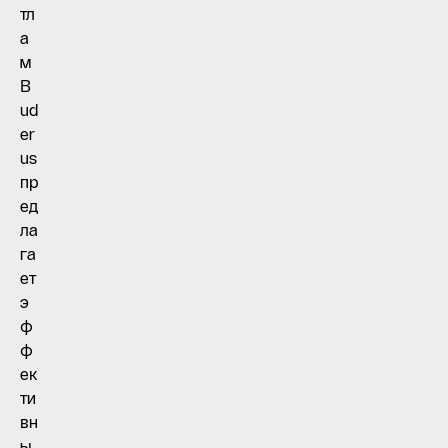
тл
а
м
B
ud
er
us
пр
ед
ла
га
ет
э
ф
ф
ек
ти
вн
ы