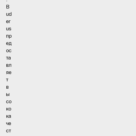
B
ud
er
us
пр
ед
ос
та
вл
яе
т
в
ы
со
ко
ка
че
ст