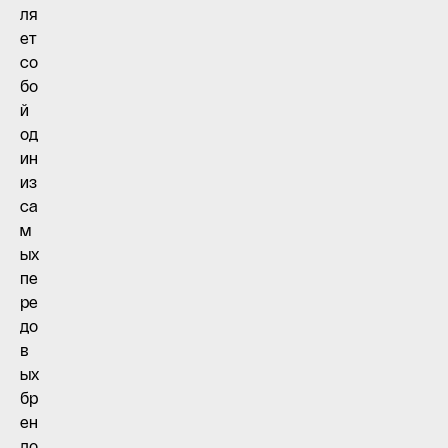
ля
ет
со
бо
й
од
ин
из
са
м
ых
пе
ре
до
в
ых
бр
ен
до