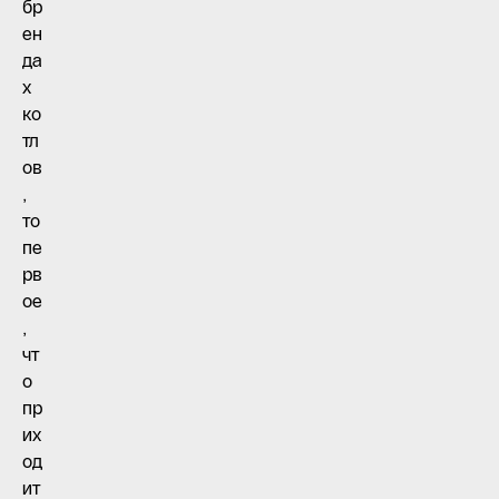
бр
ен
да
х
ко
тл
ов
,
то
пе
рв
ое
,
чт
о
пр
их
од
ит