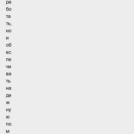
ра
бо
та
ть,
но
и
об
ес
пе
чи
ва
ть
на
де
ж
ну
ю
по
м