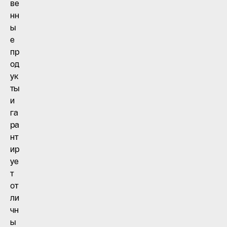
ве
нн
ы
е
пр
од
ук
ты
и
га
ра
нт
ир
уе
т
от
ли
чн
ы