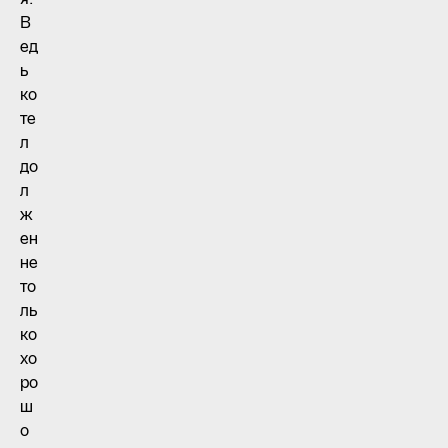
В
ед
ь
ко
те
л
до
л
ж
ен
не
то
ль
ко
хо
ро
ш
о