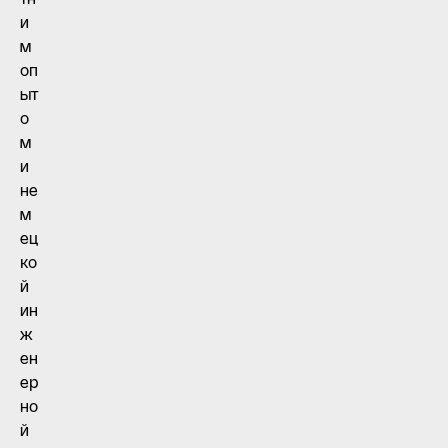
и
м
оп
ыт
о
м
и
не
м
ец
ко
й
ин
ж
ен
ер
но
й