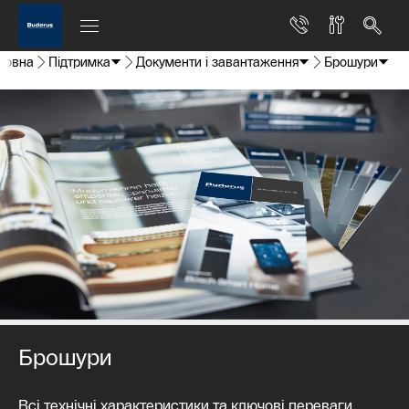
ловна
Підтримка
Документи і завантаження
Брошури
Брошури
Всі технічні характеристики та ключові переваги