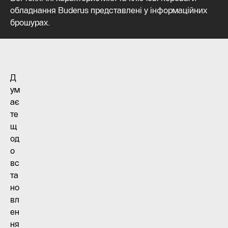
обладнання Buderus представлені у інформаційних
брошурах.
Д
ум
ає
те
щ
од
о
вс
та
но
вл
ен
ня