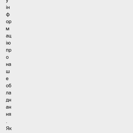
у
ін
ф
ор
м
ац
ію
пр
о
на
ш
е
об
ла
дн
ан
ня
.
Як