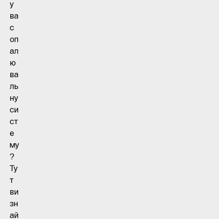
у
ва
с
оп
ал
ю
ва
ль
ну
си
ст
е
му
?
Ту
т
ви
зн
ай