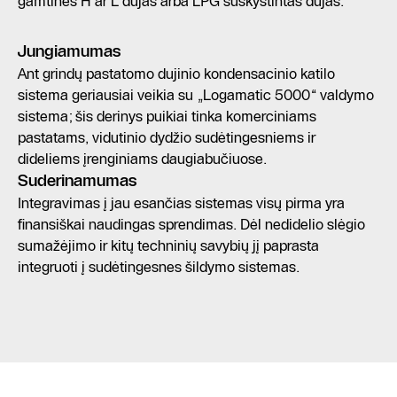
gamtines H ar L dujas arba LPG suskystintas dujas.
Jungiamumas
Ant grindų pastatomo dujinio kondensacinio katilo
sistema geriausiai veikia su „Logamatic 5000“ valdymo
sistema; šis derinys puikiai tinka komerciniams
pastatams, vidutinio dydžio sudėtingesniems ir
dideliems įrenginiams daugiabučiuose.
Suderinamumas
Integravimas į jau esančias sistemas visų pirma yra
finansiškai naudingas sprendimas. Dėl nedidelio slėgio
sumažėjimo ir kitų techninių savybių jį paprasta
integruoti į sudėtingesnes šildymo sistemas.