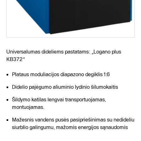
Universalumas dideliems pastatams: „Logano plus
KB372“
Plataus moduliacijos diapazono degiklis 1:6
Didelio pajėgumo aliuminio lydinio šilumokaitis
Šildymo katilas lengvai transportuojamas,
montuojamas.
Mažesnis vandens pusės pasipriešinimas su nedideliu
siurblio galingumu, mažomis energijos sąnaudomis