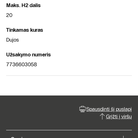
Maks. H2 dalis
20
Tinkamas kuras
Dujos
Užsakymo numeris
7736603058
Spausdinti šį puslapį
Grįžti į viršų