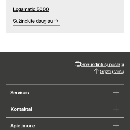
Logamatic 5000
Sužinokite daugiau
Spausdinti šį puslapį
Grįžti į viršų
Servisas
Kontaktai
Apie įmonę