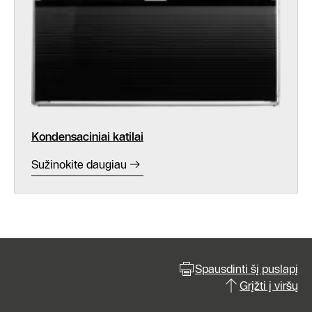
Kondensaciniai katilai
Sužinokite daugiau
Spausdinti šį puslapį
Grįžti į viršų