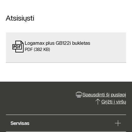
Atsisiųsti
Logamax plus GB122i bukletas
PDF (382 KB)
Spausdinti šį puslapį
Grįžti į viršų
Servisas