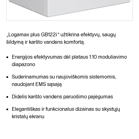
„Logamax plus GB122i“ užtikrina efektyvų, saugų
šildymą ir karšto vandens komfortą.
Energijos efektyvumas dėl plataus 1:10 moduliavimo
diapazono
Suderinamumas su naujoviškomis sistemomis,
naudojant EMS sąsają
Didelis karšto vandens paruošimo pajėgumas
Elegantiškas ir funkcionalus dizainas su skystųjų
kristalų ekranu