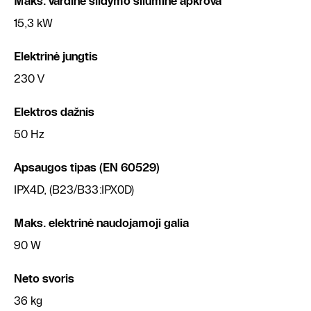
Maks. vardinė šildymo šiluminė apkrova
15,3 kW
Elektrinė jungtis
230 V
Elektros dažnis
50 Hz
Apsaugos tipas (EN 60529)
IPX4D, (B23/B33:IPX0D)
Maks. elektrinė naudojamoji galia
90 W
Neto svoris
36 kg