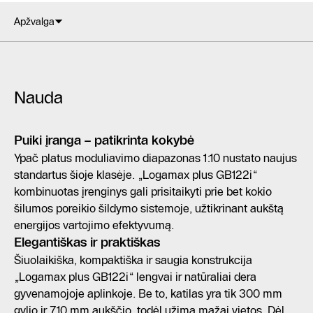
Apžvalga
Nauda
Puiki įranga – patikrinta kokybė
Ypač platus moduliavimo diapazonas 1:10 nustato naujus
standartus šioje klasėje. „Logamax plus GB122i“
kombinuotas įrenginys gali prisitaikyti prie bet kokio
šilumos poreikio šildymo sistemoje, užtikrinant aukštą
energijos vartojimo efektyvumą.
Elegantiškas ir praktiškas
Šiuolaikiška, kompaktiška ir saugia konstrukcija
„Logamax plus GB122i“ lengvai ir natūraliai dera
gyvenamojoje aplinkoje. Be to, katilas yra tik 300 mm
gylio ir 710 mm aukščio, todėl užima mažai vietos. Dėl