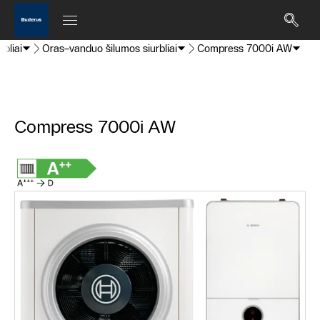
rbliai
Oras–vanduo šilumos siurbliai
Compress 7000i AW
Compress 7000i AW