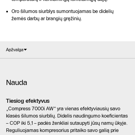
Oro šilumos siurblys sumontuojamas be didelių
žemės darbų ar brangių gręžinių.
Apžvalga
Nauda
Tiesiog efektyvus
„Compress 7000i AW“ yra vienas efektyviausių savo
klasės šilumos siurblių. Didelis naudingumo koeficientas
– COP iki 5,1 – padės ženkliai sutaupyti jūsų namų ūkyje.
Reguliuojamas kompresorius pritaiko savo galią prie