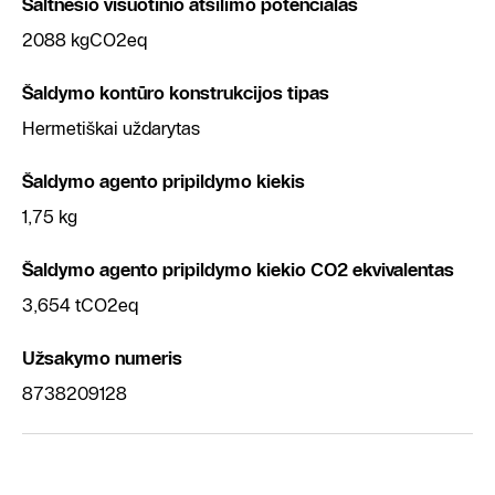
Šaltnešio visuotinio atšilimo potencialas
2088 kgCO2eq
Šaldymo kontūro konstrukcijos tipas
Hermetiškai uždarytas
Šaldymo agento pripildymo kiekis
1,75 kg
Šaldymo agento pripildymo kiekio CO2 ekvivalentas
3,654 tCO2eq
Užsakymo numeris
8738209128