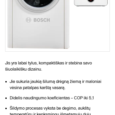
Jis yra labai tylus, kompaktiškas ir stebina savo
šiuolaikišku dizainu.
Jie sukuria jaukią šilumą drėgną žiemą ir maloniai
vėsina patalpas karštą vasarą.
Didelis naudingumo koeficientas – COP iki 5,1
Šildymo procesas vyksta be degimo, aukštų
temperatūrų ir kenksmingų išmetamųjų dujų.