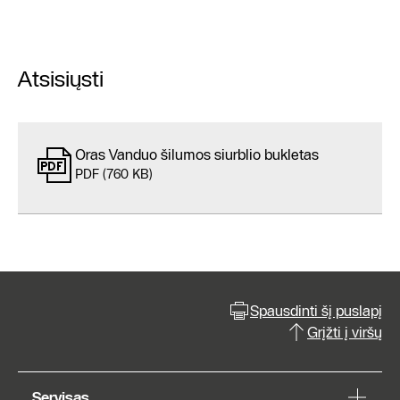
Atsisiųsti
Oras Vanduo šilumos siurblio bukletas
PDF (760 KB)
Spausdinti šį puslapį
Grįžti į viršų
Servisas