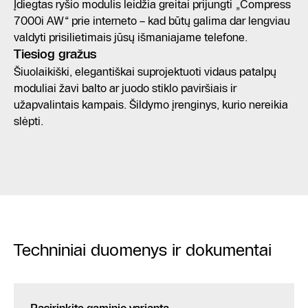
Įdiegtas ryšio modulis leidžia greitai prijungti „Compress
7000i AW“ prie interneto – kad būtų galima dar lengviau
valdyti prisilietimais jūsų išmaniajame telefone.
Tiesiog gražus
Šiuolaikiški, elegantiškai suprojektuoti vidaus patalpų
moduliai žavi balto ar juodo stiklo paviršiais ir
užapvalintais kampais. Šildymo įrenginys, kurio nereikia
slėpti.
Techniniai duomenys ir dokumentai