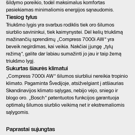
šildymo poreikio, todėl maksimalus komfortas
pasiekiamas minimaliomis energijos sąnaudomis.
Tiesiog tylus
Triukšmo lygis yra svarbus rodiklis tiek oro šilumos
siurblio savininkui, tiek kaimynystei. Dėl kelių triukšmą
mažinančių sprendimų „Compress 7000i AW“ yra
beveik negirdimas, kai veikia. Nakčiai įjungę „tylų
režimą“, galite dar labiau sumažinti jo jau ir taip žemą
triukšmo lygį.
Sukurtas šiaurės klimatui
„Compress 7000i AW“ šilumos siurbliui nereikia tropinio
klimato. Pagaminta Švedijoje, atsižvelgiant į atšiaurias
Skandinavijos klimato sąlygas, nebijo vėjo, sniego ir
blogo oro. „Bosch“ patentuotos funkcijos garantuoja
optimalų šilumos siurblio veikimą net ir ekstremaliomis
sąlygomis.
Paprastai sujungtas