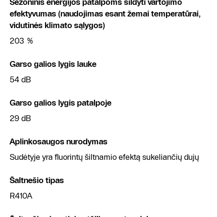
Sezoninis energijos patalpoms šildyti vartojimo
efektyvumas (naudojimas esant žemai temperatūrai,
vidutinės klimato sąlygos)
203 %
Garso galios lygis lauke
54 dB
Garso galios lygis patalpoje
29 dB
Aplinkosaugos nurodymas
Sudėtyje yra fluorintų šiltnamio efektą sukeliančių dujų
Šaltnešio tipas
R410A