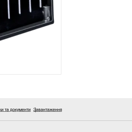
ки та документи
Завантаження