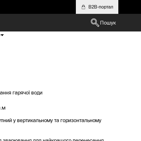
B2B-портал
Пошук
0
0
ання гарячої води
в.м
пний у вертикальному та горизонтальному
ія зварювання для найкращого перенесення