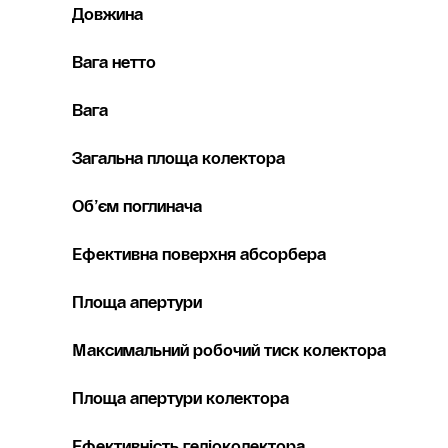
Довжина
Вага нетто
Вага
Загальна площа колектора
Об’єм поглинача
Ефективна поверхня абсорбера
Площа апертури
Максимальний робочий тиск колектора
Площа апертури колектора
Ефективність геліоколектора