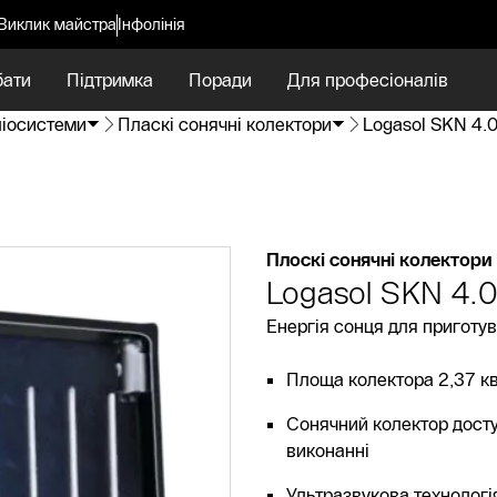
Виклик майстра
Інфолінія
бати
Підтримка
Поради
Для професіоналів
ліосистеми
Пласкі сонячні колектори
Logasol SKN 4.
Плоскі сонячні колектори
Logasol SKN 4.
Енергія сонця для приготув
Площа колектора 2,37 к
Сонячний колектор досту
виконанні
Ультразвукова технолог