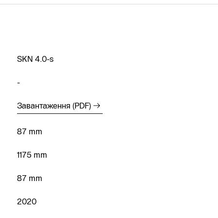
SKN 4.0-s
-
Завантаження (PDF)
87 mm
Інфолінія
1175 mm
Виклик
майстра
87 mm
Знайти
2020
інсталятора