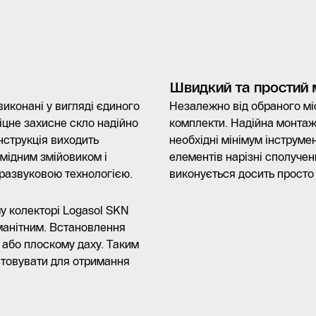
Швидкий та простий
виконані у вигляді єдиного
Незалежно від обраного мі
іцне захисне скло надійно
комплекти. Надійна монтаж
нструкція виходить
необхідні мінімум інструме
мідним змійовиком і
елементів нарізні сполуче
развуковою технологією.
виконується досить просто 
му колекторі Logasol SKN
манітним. Встановлення
у або плоскому даху. Таким
стовувати для отримання