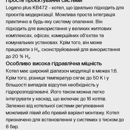
Просте проєктування системи
Logano plus KB472 - котел, що ідеально підходить для
проєктів модернізації. Можлива проста інтеграція
практично в будь-яку систему опалення. Він
підходить для використання у великих житлових
комплексах, офісах, комерційних об'єктах та
комунальних установах. Крім того, він може
працювати з H₂, cконструйований для використання
до 20 % H₂.
Особливо висока гідравлічна міцність
Котел має широкий діапазон модуляції в межах 1:6.
Крім того, різниця температур сягає до 50 K і у
більшості випадків відсутня необхідність у
гідророзподілювачі. Його також можна легко
інтегрувати у каскад, що включає до 16 котлів.
Залежно від котельної системи регулювання
можливий лівий або правий варіант монтажу. Котел
призначено для встановлення у системах з тиском до
6 бар.