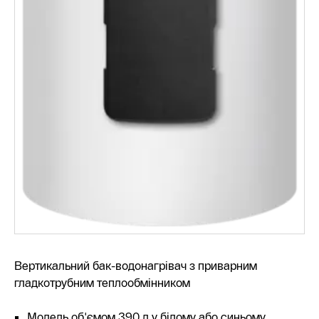
Вертикальний бак-водонагрівач з приварним
гладкотрубним теплообмінником
Модель об'ємом 390 л у білому або синьому