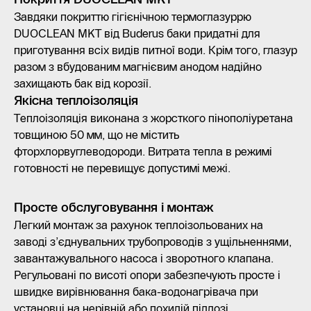
Завдяки покриттю гігієнічною термоглазуррю
DUOCLEAN MKT від Buderus баки придатні для
приготування всіх видів питної води. Крім того, глазур
разом з вбудованим магнієвим анодом надійно
захищають бак від корозії.
Якісна теплоізоляція
Теплоізоляція виконана з жорсткого пінополіуретана
товщиною 50 мм, що не містить
фторхлорвуглеводороди. Витрата тепла в режимі
готовності не перевищує допустимі межі.
Просте обслуговування і монтаж
Легкий монтаж за рахунок теплоізольованих на
заводі з’єднувальних трубопроводів з ущільненнями,
завантажувального насоса і зворотного клапана.
Регульовані по висоті опори забезпечують просте і
швидке вирівнювання бака-водонагрівача при
установці на нерівній або похилій підлозі.