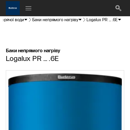
гарячої води
Баки непрямого нагріву
Logalux PR….6E
Баки непрямого нагріву
Logalux PR….6E