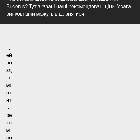
Buderus? Тут вказані наші рекомендовані ціни. Увага:
ринкові ціни можуть відрізнятися.
Ц
ей
ро
зд
іл
мі
ст
ит
ь
ре
ко
м
ен