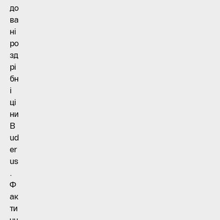
до
ва
ні
ро
зд
рі
бн
і
ці
ни
B
ud
er
us
.
Ф
ак
ти