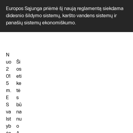
Europos Sąjunga priėmė šį naują reglamentą siekdama
didesnio šildymo sistemų, karšto vandens sistemų ir
panašių sistemų ekonomiškumo.
N
uo
Ši
2
os
01
eti
5
ke
m.
tė
E
s
S
bū
va
na
lst
nu
yb
o