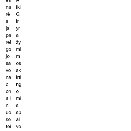
ės
A
na
iki
rė
G
s
ir
įsi
yr
pa
a
rei
žy
go
mi
jo
m
sa
os
vo
sk
na
irti
ci
ng
on
o
ali
mi
ni
s
uo
sp
se
al
tei
vo