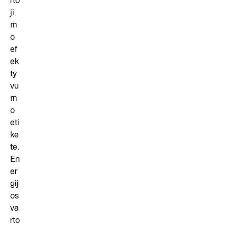
rto
ji
m
o
ef
ek
ty
vu
m
o
eti
ke
te.
En
er
gij
os
va
rto