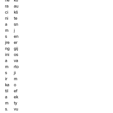
ne
kti
ra
au
ci
kš
ni
te
a
sn
m
į
s
en
įre
er
ng
gij
ini
os
a
va
m
rto
s
ji
ir
m
ka
o
til
ef
a
ek
m
ty
s.
vu