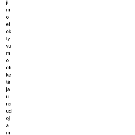
ji
m
o
ef
ek
ty
vu
m
o
eti
ke
tė
ja
u
na
ud
oj
a
m