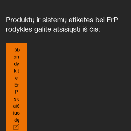
Produktų ir sistemų etiketes bei ErP
rodykles galite atsisiųsti iš čia:
Išb
an
dy
kit
e
Er
P
sk
aič
iuo
klę