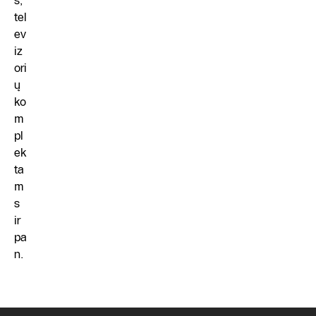
s,
tel
ev
iz
ori
ų
ko
m
pl
ek
ta
m
s
ir
pa
n.