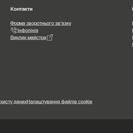
Контакти
Форма зворотнього зв'язку
Інфолінія
Виклик майстра
хисту даних
Налаштування файлів cookie