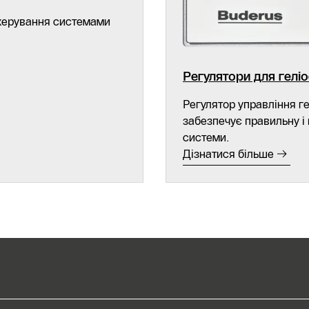
 керування системами
Виклик
майстра
Знайти
Регулятори для гелі
інсталятора
Регулятор управління г
забезпечує правильну і
системи.
Дізнатися більше