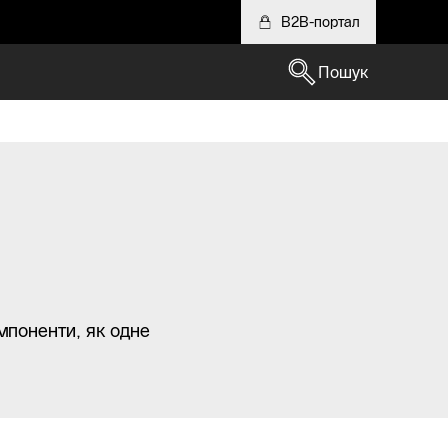
B2B-портал
Пошук
мпоненти, як одне