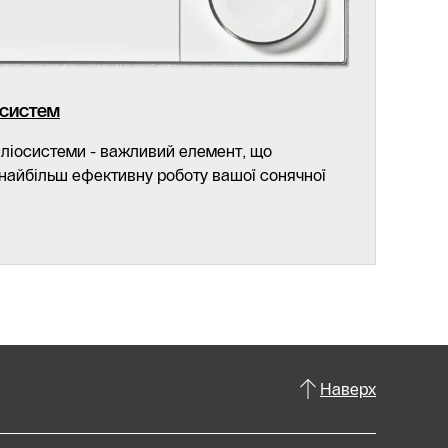
осистем
еліосистеми - важливий елемент, що
 найбільш ефективну роботу вашої сонячної
Наверх