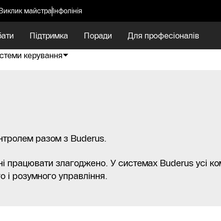
Виклик майстра
Інфолінія
бати
Підтримка
Поради
Для професіоналів
стеми керування
нтролем разом з Buderus.
ні працювати злагоджено. У системах Buderus усі ко
о і розумного управління.