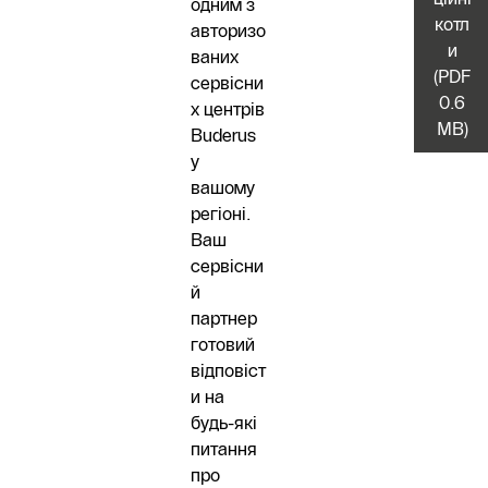
одним з
котл
авторизо
и
ваних
(PDF
сервісни
0.6
х центрів
MB)
Buderus
у
вашому
регіоні.
Ваш
сервісни
й
партнер
готовий
відповіст
и на
будь-які
питання
про