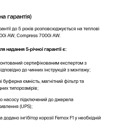
на гарантія)
антії до 5 років розповсюджується на теплові
00i AW, Compress 7000i AW.
 надання 5‑річної гарантії є:
монтований сертифікованим експертом з
ідповідно до чинних інструкцій з монтажу;
і буферна ємність, магнітний фільтр та
них типорозмірів;
го насосу підключений до джерела
ивлення (UPS);
 додано інгібітор корозії Fernox F1 у необхідній