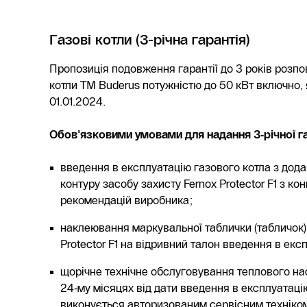
Газові котли (3-річна гарантія)
Пропозиція подовження гарантії до 3 років розпо
котли ТМ Buderus потужністю до 50 кВт включно, 
01.01.2024.
Обов'язковими умовами для надання 3‑річної гар
введення в експлуатацію газового котла з дод
контуру засобу захисту Fernox Protector F1 з ко
рекомендацій виробника;
наклеювання маркувальної таблички (табличок)
Protector F1 на відривний талон введення в екс
щорічне технічне обслуговування теплового нас
24‑му місяцях від дати введення в експлуатаці
виконується авторизованим сервісним техніком