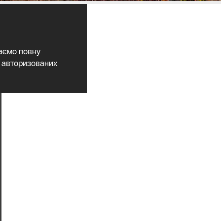
даємо повну
о авторизованих