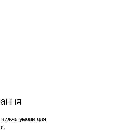
нання
і нижче умови для
я.