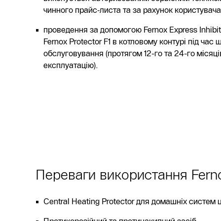
чинного прайс‑листа та за рахунок користувача
проведення за допомогою Fernox Express Inhibito
Fernox Protector F1 в котловому контурі під час 
обслуговування (протягом 12-го та 24-го місяці
експлуатацію).
Переваги використання Fernox
Central Heating Protector для домашніх систем 
Протикорозійний та протинакипний засіб