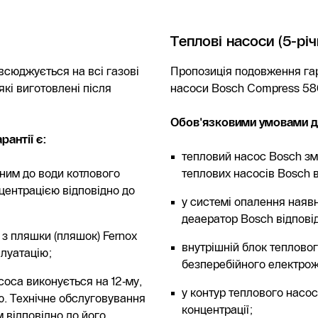
Теплові насоси (5-річ
всюджується на всі газові
Пропозиція подовження гар
які виготовлені після
насоси Bosch Compress 58
Обов'язковими умовами для
антії є:
тепловий насос Bosch з
аним до води котлового
теплових насосів Bosch в
нцентрацією відповідно до
у системі опалення наявн
деаератор Bosch відповід
 з пляшки (пляшок) Fernox
внутрішній блок теплово
плуатацію;
безперебійного електрож
оса виконується на 12‑му,
у контур теплового насоса
ю. Технічне обслуговування
концентрації;
 відповідно до його