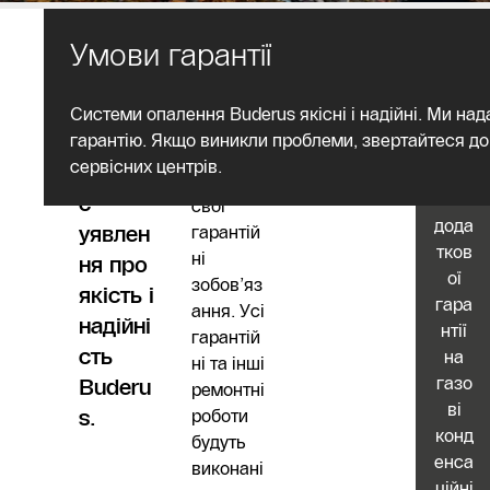
Умови гарантії
Гарант
Системи опалення Buderus якісні і надійні. Ми на
Buderus
гарантію. Якщо виникли проблеми, звертайтеся д
ія
завжди
сервісних центрів.
форму
Умо
виконує
ви
є
свої
дода
уявлен
гарантій
тков
ні
ня про
ої
зобов’яз
якість і
гара
ання. Усі
надійні
нтії
гарантій
сть
на
ні та інші
газо
Buderu
ремонтні
ві
s.
роботи
конд
будуть
енса
виконані
ційні