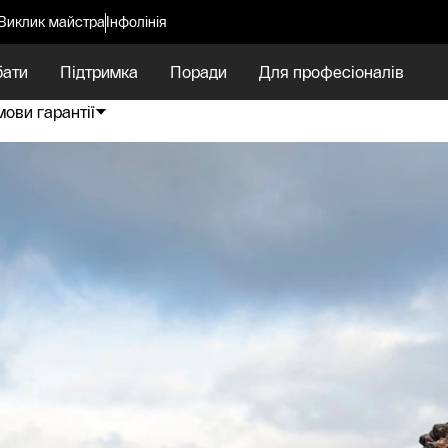
Виклик майстра
Інфолінія
бати
Підтримка
Поради
Для професіоналів
мови гарантії