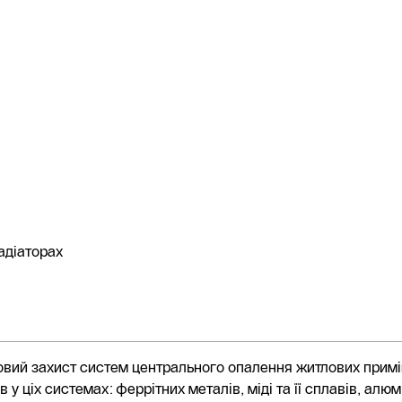
адіаторах
ковий захист систем центрального опалення житлових приміщ
 у ціх системах: феррітних металів, міді та її сплавів, алюм