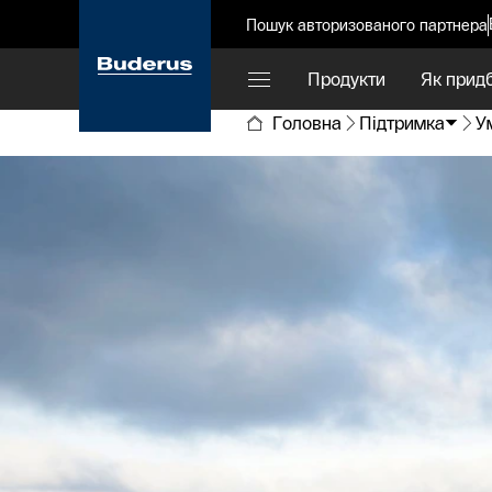
Пошук авторизованого партнера
Продукти
Як прид
Головна
Підтримка
У