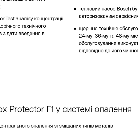
;
тепловий насос Bosch бу
авторизованим сервісни
r Test аналізу концентрації
щорічного технічного
щорічне технічне обслуго
в з дати введення в
24‑му, 36‑му та 48‑му мі
обслуговування виконуєт
відповідно до його чинно
Інфолінія
Виклик
 Protector F1 у системі опалення
майстра
Знайти
центрального опалення зі змішаних типів металів
інсталятора