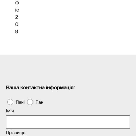
ф
іс
2
0
9
Ваша контактна інформація:
Пані
Пан
Ім’я
Прізвище