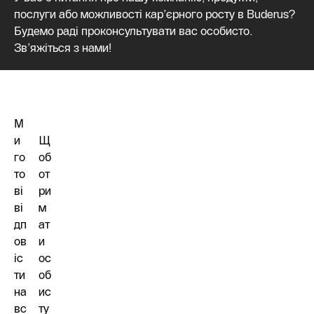
послуги або можливості кар’єрного росту в Buderus?
Будемо раді проконсультувати вас особисто.
Зв’яжіться з нами!
М
и
Щ
го
об
то
от
ві
ри
ві
м
дп
ат
ов
и
іс
ос
ти
об
на
ис
вс
ту