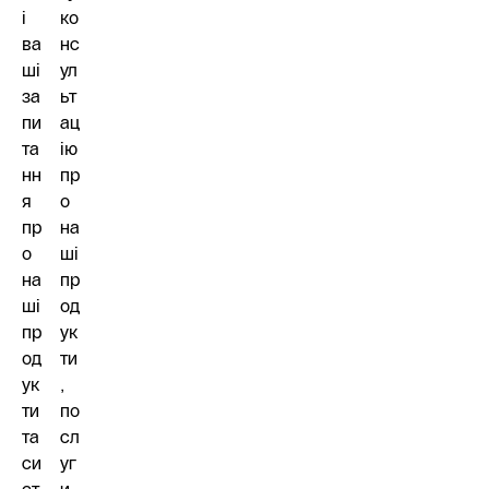
і
ко
ва
нс
ші
ул
за
ьт
пи
ац
та
ію
нн
пр
я
о
пр
на
о
ші
на
пр
ші
од
пр
ук
од
ти
ук
,
ти
по
та
сл
си
уг