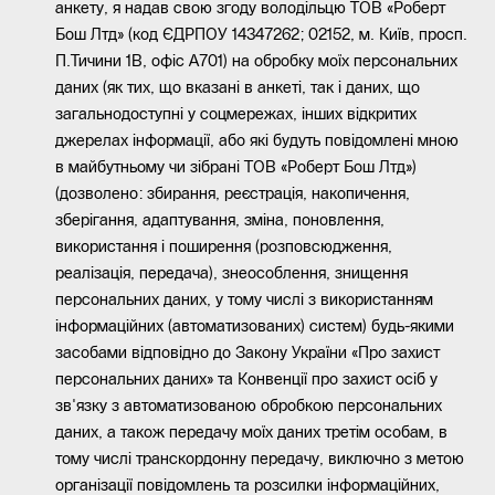
анкету, я надав свою згоду володільцю ТОВ «Роберт
Бош Лтд» (код ЄДРПОУ 14347262; 02152, м. Київ, просп.
П.Тичини 1В, офіс А701) на обробку моїх персональних
даних (як тих, що вказані в анкеті, так і даних, що
загальнодоступні у соцмережах, інших відкритих
джерелах інформації, або які будуть повідомлені мною
в майбутньому чи зібрані ТОВ «Роберт Бош Лтд»)
(дозволено: збирання, реєстрація, накопичення,
зберігання, адаптування, зміна, поновлення,
використання і поширення (розповсюдження,
реалізація, передача), знеособлення, знищення
персональних даних, у тому числі з використанням
інформаційних (автоматизованих) систем) будь-якими
засобами відповідно до Закону України «Про захист
персональних даних» та Конвенції про захист осіб у
зв'язку з автоматизованою обробкою персональних
даних, а також передачу моїх даних третім особам, в
тому числі транскордонну передачу, виключно з метою
організації повідомлень та розсилки інформаційних,