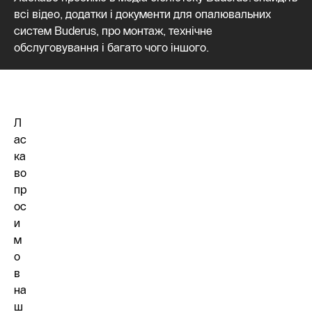
всі відео, додатки і документи для опалювальних
систем Buderus, про монтаж, технічне
обслуговування і багато чого іншого.
Л
ас
ка
во
пр
ос
и
м
о
в
на
ш