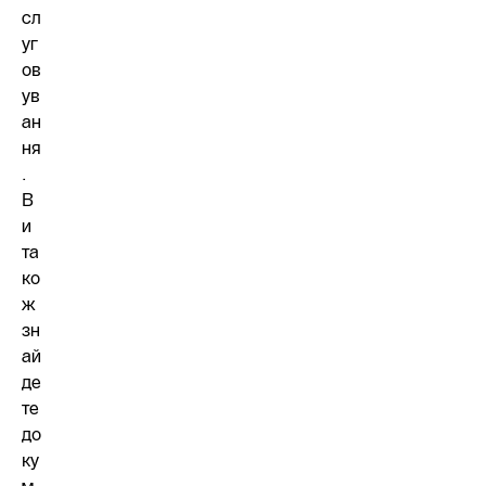
сл
уг
ов
ув
ан
ня
.
В
и
та
ко
ж
зн
ай
де
те
до
ку