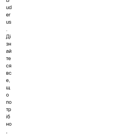
B
ud
er
us
.
Ді
зн
ай
те
ся
вс
е,
щ
о
по
тр
іб
но
,