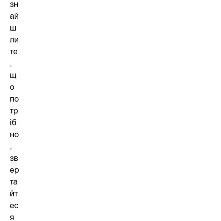
зн
ай
ш
ли
те
,
щ
о
по
тр
іб
но
,
зв
ер
та
йт
ес
я