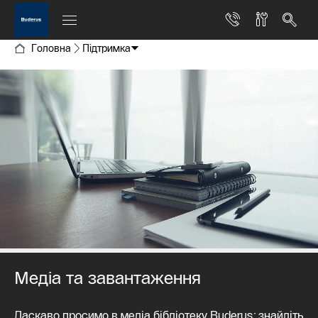
Головна
Підтримка
Медіа та завантаження
Ласкаво просимо в медіа бібліотеку Buderus: знайдіть