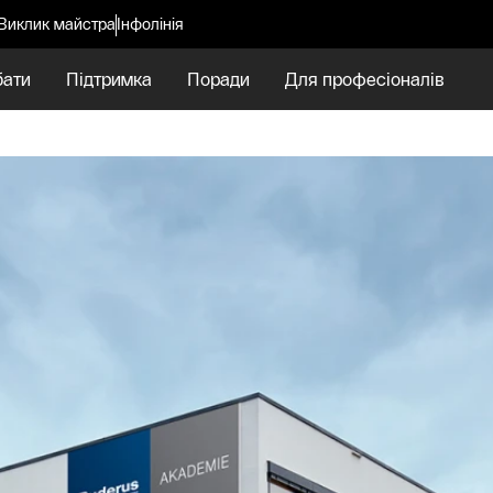
Виклик майстра
Інфолінія
бати
Підтримка
Поради
Для професіоналів