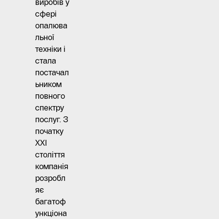
виробів у
сфері
опалюва
льної
техніки і
стала
постачал
ьником
повного
спектру
послуг. З
початку
XXI
століття
компанія
розробл
яє
багатоф
ункціона