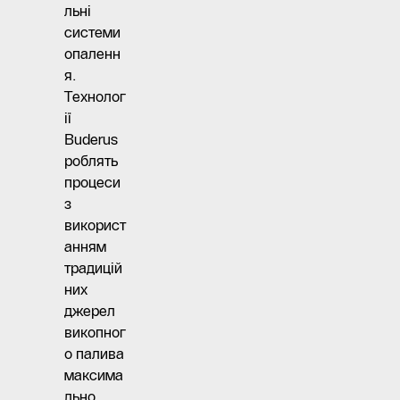
льні
системи
опаленн
я.
Технолог
ії
Buderus
роблять
процеси
з
використ
анням
традицій
них
джерел
викопног
о палива
максима
льно