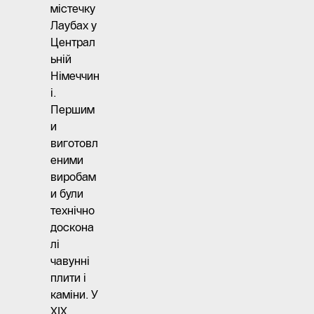
містечку
Лаубах у
Централ
ьній
Німеччин
і.
Першим
и
виготовл
еними
виробам
и були
технічно
доскона
лі
чавунні
плити і
каміни. У
XIX