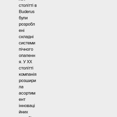
столітті в
Buderus
були
розробл
ені
складні
системи
пічного
опаленн
я. У ХХ
столітті
компанія
розшири
ла
асортим
ент
інноваці
йних