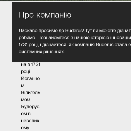
Про компанію
Компані
Ласкаво просимо до Buderus! Тут ви можете дізнати
я
робимо. Познайомтеся з нашою історією інновацій
Buderus
1731 році, і дізнайтеся, як компанія Buderus стала
була
системних рішеннях.
заснова
на в 1731
році
Йоганно
м
Вільгель
мом
Будерус
ом в
невелик
ому