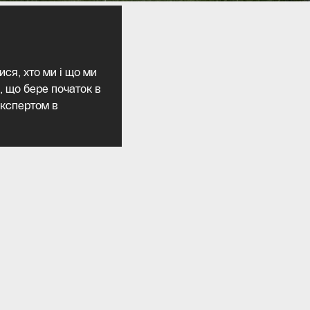
ся, хто ми і що ми
, що бере початок в
 експертом в