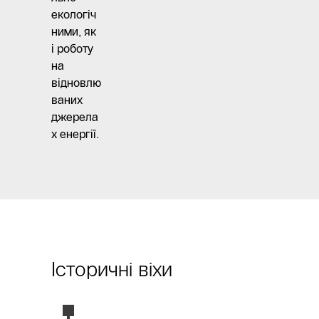
екологіч
ними, як
і роботу
на
відновлю
ваних
джерела
х енергії.
Історичні віхи