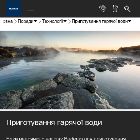
оловна
Поради
Технології
Приготування гарячої води
Приготування гарячої води
Баки непрямого нагріву Buderus для приготування