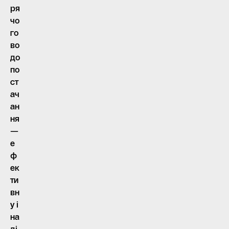
ря
чо
го
во
до
по
ст
ач
ан
ня
—
е
ф
ек
ти
вн
у і
на