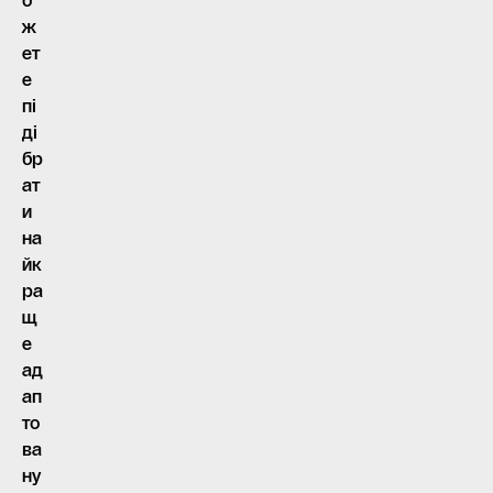
о
ж
ет
е
пі
ді
бр
ат
и
на
йк
ра
щ
е
ад
ап
то
ва
ну