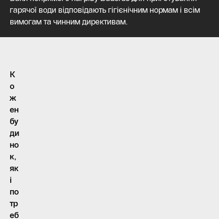
гарячої води відповідають гігієнічним нормам і всім
вимогам та чинним директивам.
К
о
ж
ен
бу
ди
но
к,
як
і
по
тр
еб