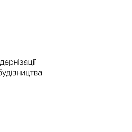
ернізації
будівництва