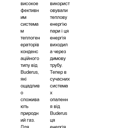
високое
використ
фективн
овували
им
теплову
система
енергію
м
пари і ця
теплоген
енергія
ераторів
виходил
конденс
а через
аційного
димову
типу від
трубу.
Buderus,
Тепер в
які
сучасних
ощадлив
система
о
х
спожива
опаленн
ють
я від
природн
Buderus
ий газ.
ця
Для
енергія