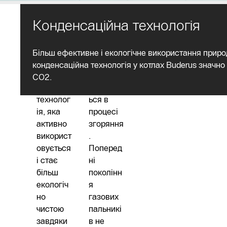
Конденсаційна технологія
Обігрів
Більш ефективне і екологічне використання приро
природн
Водяна
конденсаційна технологія у котлах Buderus значно
им газом
пара
CO2.
—
утворюєт
технолог
ься в
ія, яка
процесі
активно
згоряння
використ
.
овується
Поперед
і стає
ні
більш
поколінн
екологіч
я
но
газових
чистою
пальникі
завдяки
в не