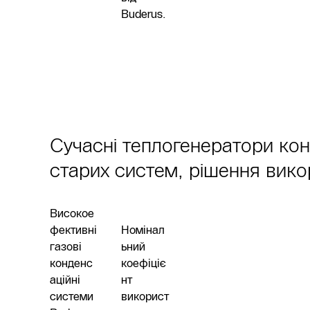
Buderus.
Сучасні теплогенератори кон
старих систем, рішення вико
Високое
фективні
Номінал
газові
ьний
конденс
коефіціє
аційні
нт
системи
використ