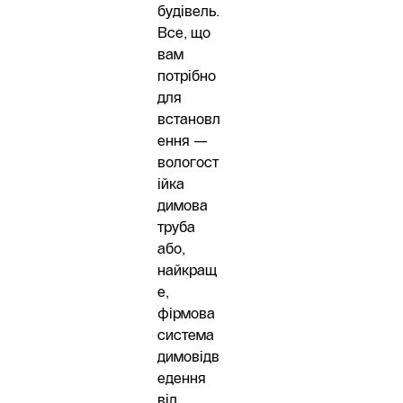
будівель.
Все, що
вам
потрібно
для
встановл
ення —
вологост
ійка
димова
труба
або,
найкращ
е,
фірмова
система
димовідв
едення
від