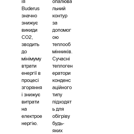
ія
опалюва
Buderus
льний
значно
контур
знижує
за
викиди
допомог
CO2,
ою
зводить
теплооб
до
мінників.
мінімуму
Сучасні
втрати
теплоген
енергії в
ератори
процесі
конденс
згоряння
аційного
і знижує
типу
витрати
підходят
на
ь для
електрое
обігріву
нергію.
будь-
яких