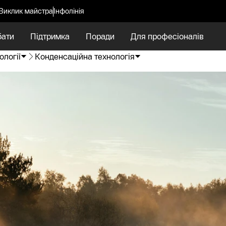
Виклик майстра
Інфолінія
бати
Підтримка
Поради
Для професіоналів
ології
Конденсаційна технологія