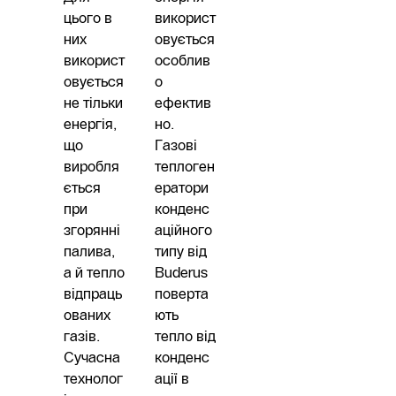
цього в
використ
них
овується
використ
особлив
овується
о
не тільки
ефектив
енергія,
но.
що
Газові
виробля
теплоген
ється
ератори
при
конденс
згорянні
аційного
палива,
типу від
а й тепло
Buderus
відпраць
поверта
ованих
ють
газів.
тепло від
Сучасна
конденс
технолог
ації в