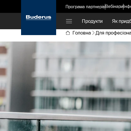
Вебінари
Інф
Програма партнерів
Продукти
Як прид
Головна
Для професіона