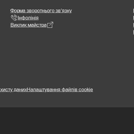
Форма зворотнього зв'язку
Інфолінія
Виклик майстра
хисту даних
Налаштування файлів cookie