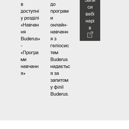
в
до
си
доступні
програм
вебі
у розділі
и
нарі
«Навчан
онлайн-
в
ня
навчанн
Buderus»
я з
-
геліосис
«Програ
тем
ми
Buderus
навчанн
надаєтьс
я»
я за
запитом
у філії
Buderus.