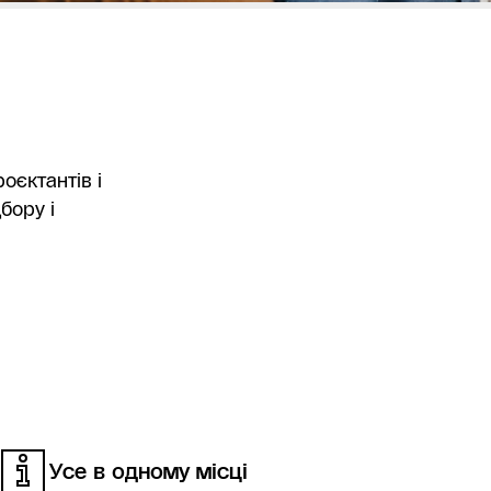
оєктантів і
бору і
Усе в одному місці