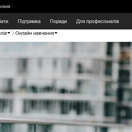
олінія
бати
Підтримка
Поради
Для професіоналів
лів
Онлайн навчання