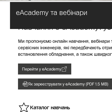
eAcademy та вебінари
Навчання з eAcademy: усе
Ми пропонуємо онлайн навчання, вебінари т
сервісних інженерів, які передбачають отрим
встановлення обладнання, а також швидког
Перейти у eAcademy
Як зареєструвати у eAcademy (PDF 1.5 MB)
Каталог навчань