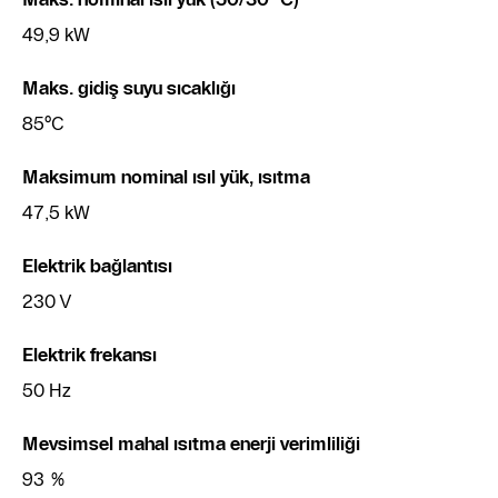
49,9 kW
Maks. gidiş suyu sıcaklığı
85°C
Maksimum nominal ısıl yük, ısıtma
47,5 kW
Elektrik bağlantısı
230 V
Elektrik frekansı
50 Hz
Mevsimsel mahal ısıtma enerji verimliliği
93 %