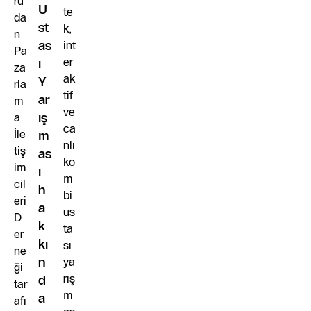
ru
U
te
da
st
k,
n
as
int
Pa
er
ı
za
ak
Y
rla
tif
ar
m
ve
a
ış
ca
İle
m
nlı
tiş
as
ko
im
ı
m
cil
h
bi
eri
a
us
D
k
ta
er
kı
sı
ne
n
ya
ği
rış
d
tar
m
a
afı