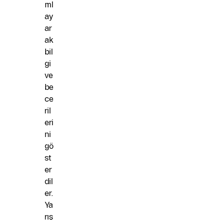
ml
ay
ar
ak
bil
gi
ve
be
ce
ril
eri
ni
gö
st
er
dil
er.
Ya
rış