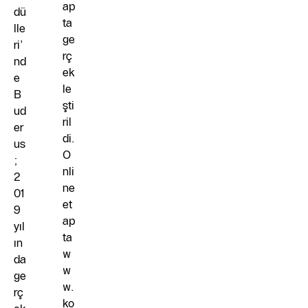
ap
dü
ta
lle
ge
ri’
rç
nd
ek
e
le
B
şti
ud
ril
er
di.
us
O
;
nli
2
ne
01
et
9
ap
yıl
ta
ın
w
da
w
ge
w.
rç
ko