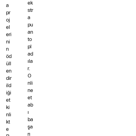
ek
a
str
pr
a
oj
pu
el
an
eri
to
ni
pl
n
ad
öd
ıla
üll
r.
en
O
dir
nli
ild
ne
iği
et
et
ab
ki
ı
nli
ba
kt
şa
e
rı