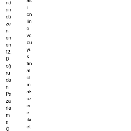
as
nd
ı
an
on
dü
lin
ze
e
nl
ve
en
bü
en
yü
12.
k
D
fin
oğ
al
ru
ol
da
m
n
ak
Pa
üz
za
er
rla
e
m
iki
a
et
Ö