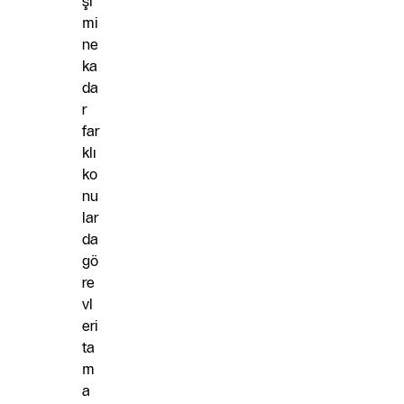
şi
mi
ne
ka
da
r
far
klı
ko
nu
lar
da
gö
re
vl
eri
ta
m
a