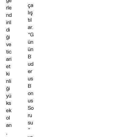
ğe
ça
rle
lış
nd
tıl
iril
ar.
di
“G
ği
ün
ve
ün
tic
B
ari
ud
et
er
ki
us
nli
B
ği
on
yü
us
ks
So
ek
ru
ol
su
an
”
,