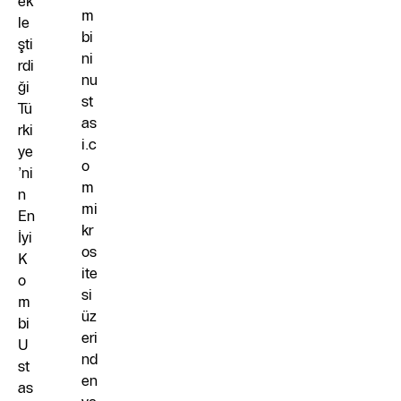
ek
m
le
bi
şti
ni
rdi
nu
ği
st
Tü
as
rki
i.c
ye
o
’ni
m
n
mi
En
kr
İyi
os
K
ite
o
si
m
üz
bi
eri
U
nd
st
en
as