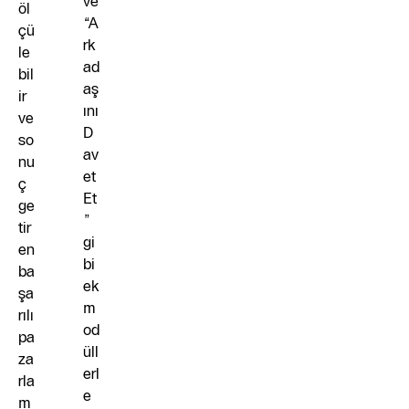
ve
öl
“A
çü
rk
le
ad
bil
aş
ir
ını
ve
D
so
av
nu
et
ç
Et
ge
”
tir
gi
en
bi
ba
ek
şa
m
rılı
od
pa
üll
za
erl
rla
e
m