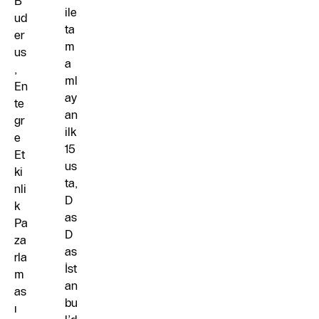
B
ile
ud
ta
er
m
us
a
,
ml
En
ay
te
an
gr
ilk
e
15
Et
us
ki
ta,
nli
D
k
as
Pa
D
za
as
rla
İst
m
an
as
bu
ı