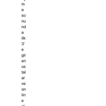
m
a
so
nu
nd
a
ilk
3'
e
gir
en
us
tal
ar
ve
on
lin
e