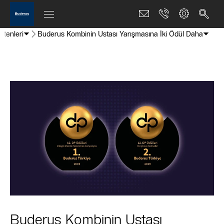
ltenleri
Buderus Kombinin Ustası Yarışmasına İki Ödül Daha
Buderus Kombinin Ustası