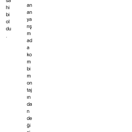
sa
an
hi
an
bi
ya
ol
rış
du
m
.
ad
a
ko
m
bi
m
on
taj
ın
da
n
de
ği