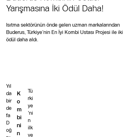
Yarışmasına İki Ödül Daha!
Isıtma sektörünün önde gelen uzman markalarından
Buderus, Türkiye’nin En İyi Kombi Ustası Projesi ile iki
ödül daha aldı.
Yıl
Tü
da
K
rki
bir
o
ye
de
m
'ni
fa
bi
n
D
ni
ilk
oğ
n
ve