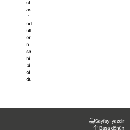
st
as
ı”
öd
üll
eri
n
sa
hi
bi
ol
du
.
Sayfayı yazdır
Başa dönün