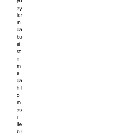
yd
aş
lar
ın
da
bu
si
st
e
m
e
da
hil
ol
m
as
ı
ile
bir