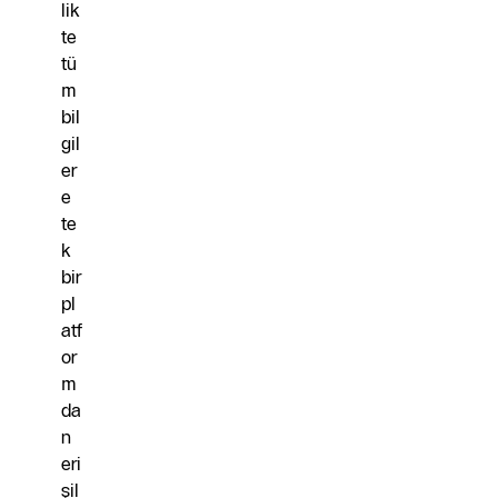
lik
te
tü
m
bil
gil
er
e
te
k
bir
pl
atf
or
m
da
n
eri
şil