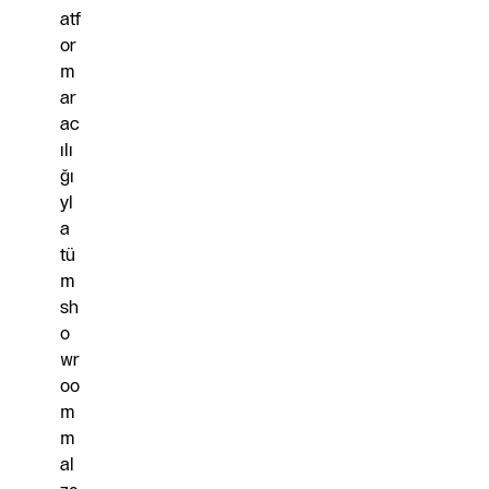
atf
or
m
ar
ac
ılı
ğı
yl
a
tü
m
sh
o
wr
oo
m
m
al