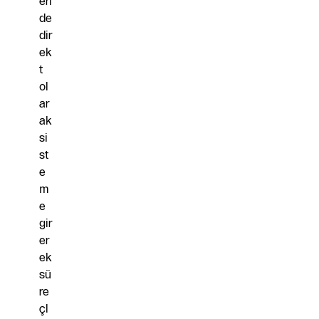
eri
de
dir
ek
t
ol
ar
ak
si
st
e
m
e
gir
er
ek
sü
re
çl