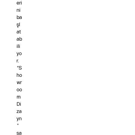
eri
ni
ba
şl
at
ab
ili
yo
r.
“S
ho
wr
oo
m
Di
za
yn
”
sa