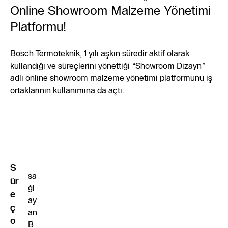
Online Showroom Malzeme Yönetimi
Platformu!
Bosch Termoteknik, 1 yılı aşkın süredir aktif olarak
kullandığı ve süreçlerini yönettiği “Showroom Dizayn”
adlı online showroom malzeme yönetimi platformunu iş
ortaklarının kullanımına da açtı.
S
sa
ür
ğl
e
ay
ç
an
o
B