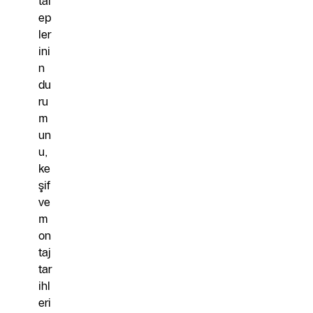
tal
ep
ler
ini
n
du
ru
m
un
u,
ke
şif
ve
m
on
taj
tar
ihl
eri