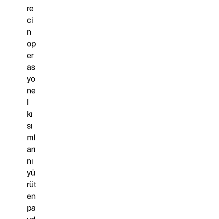
re
ci
n
op
er
as
yo
ne
l
kı
sı
ml
arı
nı
yü
rüt
en
pa