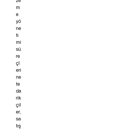
ze
m
e
yö
ne
ti
mi
sü
re
çl
eri
ne
te
da
rik
çil
er,
sa
tış