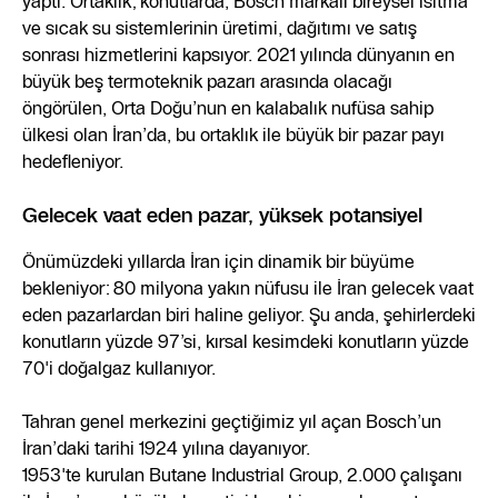
yaptı. Ortaklık; konutlarda, Bosch markalı bireysel ısıtma
ve sıcak su sistemlerinin üretimi, dağıtımı ve satış
sonrası hizmetlerini kapsıyor. 2021 yılında dünyanın en
büyük beş termoteknik pazarı arasında olacağı
öngörülen, Orta Doğu’nun en kalabalık nufüsa sahip
ülkesi olan İran’da, bu ortaklık ile büyük bir pazar payı
hedefleniyor.
Gelecek vaat eden pazar, yüksek potansiyel
Önümüzdeki yıllarda İran için dinamik bir büyüme
bekleniyor: 80 milyona yakın nüfusu ile İran gelecek vaat
eden pazarlardan biri haline geliyor. Şu anda, şehirlerdeki
konutların yüzde 97’si, kırsal kesimdeki konutların yüzde
70'i doğalgaz kullanıyor.
Tahran genel merkezini geçtiğimiz yıl açan Bosch’un
İran’daki tarihi 1924 yılına dayanıyor.
1953'te kurulan Butane Industrial Group, 2.000 çalışanı