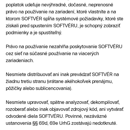
poplatok udeľuje nevýhradné, dočasné, neprenosné
právo na používanie na zariadení, ktoré vlastníte a na
ktorom SOFTVÉR spĺňa systémové požiadavky, ktoré ste
získali pred spustením SOFTVÉRU, je schopný zobraziť
podmienky a je spustiteľný.
Právo na používanie nezahŕňa poskytovanie SOFTVÉRU
cez sieť na súčasné používanie na viacerých
zariadeniach.
Nesmiete distribuovať ani inak prevádzať SOFTVÉR na
žiadnu tretiu stranu (vrátane akéhokoľvek prenájmu,
pôžičky alebo sublicencovania).
Nesmiete upravovať, spätne analyzovať, dekompilovať,
rozoberať alebo inak objavovať zdrojový kód, ani vytvárať
odvodené diela SOFTVÉRU. Povinné, nezáväzné
ustanovenia §§ 69d, 69e UrhG zostávajú nedotknuté.