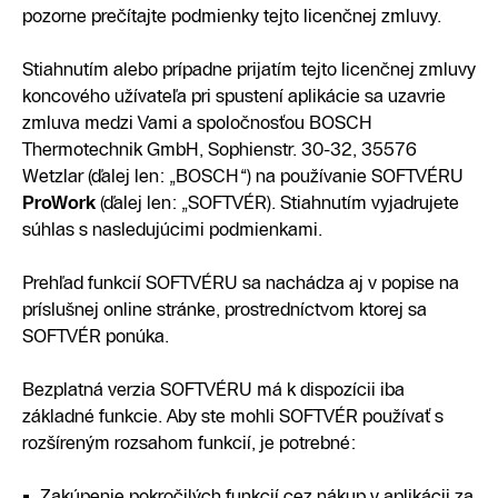
pozorne prečítajte podmienky tejto licenčnej zmluvy.
Stiahnutím alebo prípadne prijatím tejto licenčnej zmluvy
koncového užívateľa pri spustení aplikácie sa uzavrie
zmluva medzi Vami a spoločnosťou BOSCH
Thermotechnik GmbH, Sophienstr. 30-32, 35576
Wetzlar (ďalej len: „BOSCH“) na používanie SOFTVÉRU
ProWork
(ďalej len: „SOFTVÉR). Stiahnutím vyjadrujete
súhlas s nasledujúcimi podmienkami.
Prehľad funkcií SOFTVÉRU sa nachádza aj v popise na
príslušnej online stránke, prostredníctvom ktorej sa
SOFTVÉR ponúka.
Bezplatná verzia SOFTVÉRU má k dispozícii iba
základné funkcie. Aby ste mohli SOFTVÉR používať s
rozšíreným rozsahom funkcií, je potrebné:
Zakúpenie pokročilých funkcií cez nákup v aplikácii za