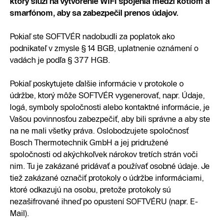
ktorý slúži na vytvorenie WIFI spojenia medzi kotlom a
smarfónom, aby sa zabezpečil prenos údajov.
Pokiaľ ste SOFTVÉR nadobudli za poplatok ako
podnikateľ v zmysle § 14 BGB, uplatnenie oznámení o
vadách je podľa § 377 HGB.
Pokiaľ poskytujete ďalšie informácie v protokole o
údržbe, ktorý môže SOFTVÉR vygenerovať, napr. Údaje,
logá, symboly spoločnosti alebo kontaktné informácie, je
Vašou povinnosťou zabezpečiť, aby bili správne a aby ste
na ne mali všetky práva. Oslobodzujete spoločnosť
Bosch Thermotechnik GmbH a jej pridružené
spoločnosti od akýchkoľvek nárokov tretích strán voči
nim. Tu je zakázané pridávať a používať osobné údaje. Je
tiež zakázané označiť protokoly o údržbe informáciami,
ktoré odkazujú na osobu, pretože protokoly sú
nezašifrované ihneď po opustení SOFTVÉRU (napr. E-
Mail).