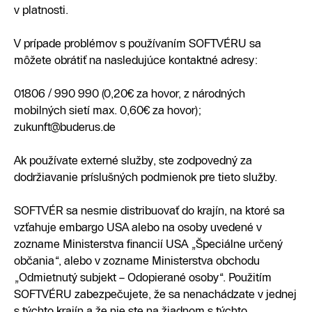
v platnosti.
V prípade problémov s používaním SOFTVÉRU sa
môžete obrátiť na nasledujúce kontaktné adresy:
01806 / 990 990 (0,20€ za hovor, z národných
mobilných sietí max. 0,60€ za hovor);
zukunft@buderus.de
Ak používate externé služby, ste zodpovedný za
dodržiavanie príslušných podmienok pre tieto služby.
SOFTVÉR sa nesmie distribuovať do krajín, na ktoré sa
vzťahuje embargo USA alebo na osoby uvedené v
zozname Ministerstva financií USA „Špeciálne určený
občania“, alebo v zozname Ministerstva obchodu
„Odmietnutý subjekt – Odopierané osoby“. Použitím
SOFTVÉRU zabezpečujete, že sa nenachádzate v jednej
s týchto krajín a že nie ste na žiadnom s týchto