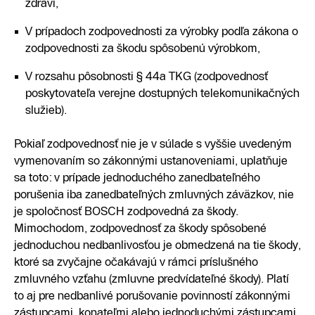
zdraví,
V prípadoch zodpovednosti za výrobky podľa zákona o
zodpovednosti za škodu spôsobenú výrobkom,
V rozsahu pôsobnosti § 44a TKG (zodpovednosť
poskytovateľa verejne dostupných telekomunikačných
služieb).
Pokiaľ zodpovednosť nie je v súlade s vyššie uvedeným
vymenovaním so zákonnými ustanoveniami, uplatňuje
sa toto: v prípade jednoduchého zanedbateľného
porušenia iba zanedbateľných zmluvných záväzkov, nie
je spoločnosť BOSCH zodpovedná za škody.
Mimochodom, zodpovednosť za škody spôsobené
jednoduchou nedbanlivosťou je obmedzená na tie škody,
ktoré sa zvyčajne očakávajú v rámci príslušného
zmluvného vzťahu (zmluvne predvídateľné škody). Platí
to aj pre nedbanlivé porušovanie povinností zákonnými
zástupcami, konateľmi alebo jednoduchými zástupcami.