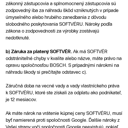
zákonný zástupcovia a splnomocnený zástupcovia sú
zodpovedný iba za náhradu škôd vzniknutých v prípade
úmyselného alebo hrubého zanedbania z dôvodu
slobodného poskytovania SOFTVÉRU. Nároky podľa
zákona o zodpovednosti za výrobky zostávajú
nedotknuté.
b) Záruka za platený SOFTVÉR.
Ak má SOFTVÉR
odstrániteľné chyby v kvalite alebo názve, máte právo na
opravu spoločnosťou BOSCH. S prípadnými nárokmi na
náhradu škody si prečítajte odstavec c).
Záručná doba na vecné vady a vady vlastníckeho práva
k SOFTVÉRU, ktoré ste získali za odplatu ako podnikateľ,
je 12 mesiacov.
Ak máte nárok na vrátenie kúpnej ceny SOFTVÉRU, musí
byť namierená proti spoločnosti Google. Ďalšie nároky z
Vašej strany voči spoločnosti Google neexistujú, pokiaľ