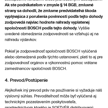
Ak ste podnikateľom v zmysle § 14 BGB, zmluvné
strany sa dohodli, že zmluvne predvídateľná škoda
vyplývajúca z porušenia povinnosti podľa tejto dohody
zodpovedá najviac hodnote náhrady vyplatenej
spoločnosti BOSCH podľa tejto dohody.
Vyššie
uvedené obmedzenia zodpovednosti sa vzťahujú aj na
náhradu výdavkov.
Pokiaľ je zodpovednosť spoločnosti BOSCH vylúčená
alebo obmedzená podľa týchto ustanovení, platí to aj pre
zodpovednosť orgánov a výkonnostnú pomoc vrátane
zamestnancov spoločnosti BOSCH.
4. Prevod/Postúpenie
Akýkoľvek iný prevod práv na používanie si vyžaduje náš
výslovný súhlas. Prevoditeľnosť môže byť vylúčená aj
technickým pozastavením poskytovateľa,
prostredníctvom ktorého je SOFTVÉR distribuovaný.